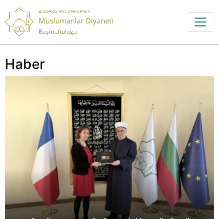
BULGARISTAN CUMHURIYETI
Müslümanlar Diyaneti
Başmüftülüğü
Haber