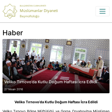
BULGARISTAN CUMHURIYETI
Müslümanlar Diyaneti
Başmüftülüğü
Haber
Veliko Tırnovo’da Kutlu Doğum Haftası İcra Edildi
27 Nisan 2016
Veliko Tırnovo’da Kutlu Doğum Haftası İcra Edildi
Veliko Tırnovo Bölge Müftülüğü ve Gorna Oryahovitsa Müslüman