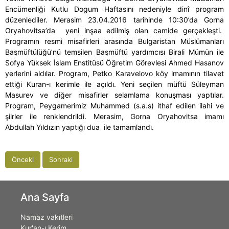
Encümenliği Kutlu Dogum Haftasını nedeniyle dinî program
düzenlediler. Merasim 23.04.2016 tarihinde 10:30’da Gorna
Oryahovitsa’da
yeni inşaa edilmiş olan camide gerçekleşti.
Programın resmi misafirleri arasında Bulgaristan Müslümanları
Başmüftülüğü’nü temsilen Başmüftü yardımcısı Birali Mümün ile
Sofya Yüksek İslam Enstitüsü Öğretim Görevlesi Ahmed Hasanov
yerlerini aldılar. Program, Petko Karavelovo köy imamının tilavet
ettiği Kuran-ı kerimle
ile açıldı. Yeni seçilen müftü Süleyman
Masurev ve diğer misafirler selamlama konuşması yaptılar.
Program, Peygamerimiz Muhammed (s.a.s) ithaf edilen ilahi ve
şiirler ile renklendrildi. Merasim, Gorna Oryahovitsa imamı
Abdullah Yıldızın yaptığı dua
ile tamamlandı.
Önceki
Sonraki
Ana Sayfa
Namaz vakıtleri
Kur'an-ı Kerim