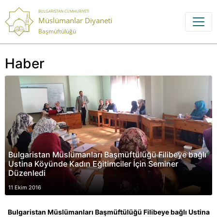
BULGARISTAN CUMHURIYETI
Müslümanlar Diyaneti
Başmüftülüğü
Haber
Bulgaristan Müslümanları Başmüftülüğü Filibeye bağlı
Ustina Köyünde Kadın Eğitimciler İçin Seminer
Düzenledi
11 Ekim 2016
Bulgaristan Müslümanları Başmüftülüğü Filibeye bağlı Ustina