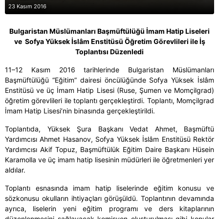
23 Kasım 2016
Bulgaristan Müslümanları Başmüftülüğü İmam Hatip Liseleri
ve Sofya Yüksek İslâm Enstitüsü Öğretim Görevlileri ile İş
Toplantısı Düzenledi
11–12 Kasım 2016 tarihlerinde Bulgaristan Müslümanları
Başmüftülüğü “Eğitim” dairesi öncülüğünde Sofya Yüksek İslâm
Enstitüsü ve üç İmam Hatip Lisesi (Ruse, Şumen ve Momçilgrad)
öğretim görevlileri ile toplantı gerçekleştirdi. Toplantı, Momçilgrad
İmam Hatip Lisesi’nin binasında gerçekleştirildi.
Toplantıda, Yüksek Şura Başkanı Vedat Ahmet, Başmüftü
Yardımcısı Ahmet Hasanov, Sofya Yüksek İslâm Enstitüsü Rektör
Yardımcısı Akif Topuz, Başmüftülük Eğitim Daire Başkanı Hüsein
Karamolla ve üç imam hatip lisesinin müdürleri ile öğretmenleri yer
aldılar.
Toplantı esnasında imam hatip liselerinde eğitim konusu ve
sözkonusu okulların ihtiyaçları görüşüldü. Toplantının devamında
ayrıca, liselerin yeni eğitim programı ve ders kitaplarının
düzenlenmesini sağlayacak komisyon oluşturulması gibi konular