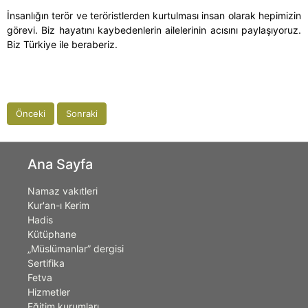
İnsanlığın terör ve teröristlerden kurtulması insan olarak hepimizin
görevi. Biz hayatını kaybedenlerin ailelerinin acısını paylaşıyoruz.
Biz Türkiye ile beraberiz.
Önceki
Sonraki
Ana Sayfa
Namaz vakıtleri
Kur'an-ı Kerim
Hadis
Kütüphane
„Müslümanlar” dergisi
Sertifika
Fetva
Hizmetler
Eğitim kurumları