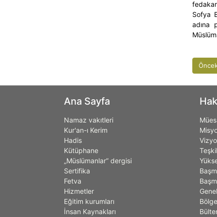
fedakarl
Sofya 
adına p
Müslüma
Öncek
Ana Sayfa
Hak
Namaz vakıtleri
Müess
Kur'an-ı Kerim
Misy
Hadis
Vizy
Kütüphane
Teşki
„Müslümanlar” dergisi
Yükse
Sertifika
Başm
Fetva
Başmü
Hizmetler
Genel
Eğitim kurumları
Bölge
İnsan Kaynakları
Bülte