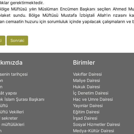
ıklar gerektirmektedir.
Bölge Müftüsü yılın Müslüman Encümen Başkanı seçilen Ahmed Muh
laket sundu. Bölge Müftüsü Mustafa İzbiştali Allah’ın rızasını
n cemaatin huzuru için sorumluluk içinde yapılacak çalışmaların ve ba
i
Sonraki
kımızda
Birimler
enin tarihçesi
Vakıflar Dairesi
on
Maliye Dairesi
on
Hukuk Dairesi
lât yapısı
İç Denetim Dairesi
k İslam Şurası Başkanı
Hac ve Umre Dairesi
üftü
Yayınlar Dairesi
ftü Vekilleri
Eğitim Dairesi
 sekreter
İrşad Dairesi
 müftülükleri
Sosyal Hizmetler Dairesi
n
Medya-Kültür Dairesi