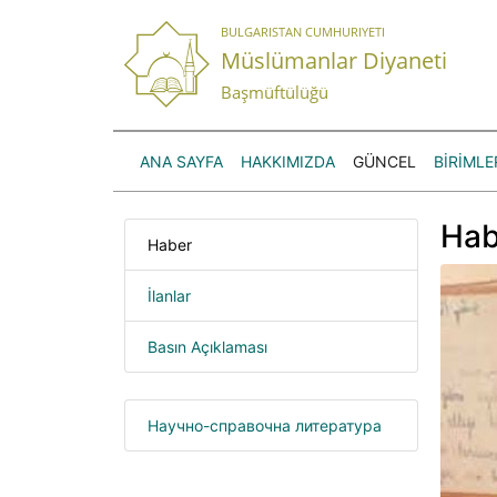
BULGARISTAN CUMHURIYETI
Müslümanlar Diyaneti
Başmüftülüğü
ANA SAYFA
HAKKIMIZDA
GÜNCEL
BİRİMLE
Hab
Haber
İlanlar
Basın Açıklaması
Научно-справочна литература