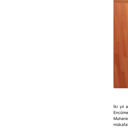
İki yıl
Encüme
Muhare
mükafat