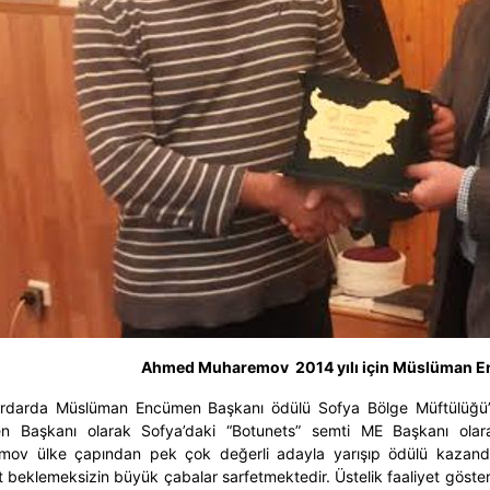
Ahmed Muharemov
2014 yılı için Müslüman E
 ardarda Müslüman Encümen Başkanı ödülü Sofya Bölge Müftülüğü’n
n Başkanı olarak Sofya’daki “Botunets” semti ME Başkanı ola
mov ülke çapından pek çok değerli adayla yarışıp ödülü kazan
 beklemeksizin büyük çabalar sarfetmektedir. Üstelik faaliyet göste