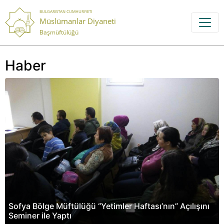
BULGARISTAN CUMHURIYETI
Müslümanlar Diyaneti
Başmüftülüğü
Haber
Sofya Bölge Müftülüğü “Yetimler Haftası’nın” Açılışını
Seminer ile Yaptı