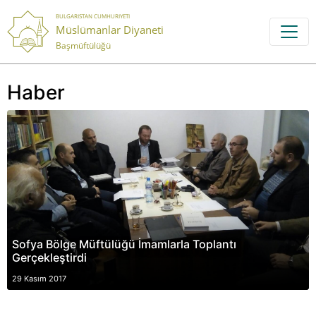
BULGARISTAN CUMHURIYETI
Müslümanlar Diyaneti
Başmüftülüğü
Haber
Sofya Bölge Müftülüğü İmamlarla Toplantı
Gerçekleştirdi
29 Kasım 2017