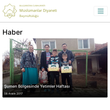
BULGARISTAN CUMHURIYETI
Müslümanlar Diyaneti
Başmüftülüğü
Haber
Şumen Bölgesinde Yetimler Haftası
08 Aralık 2017