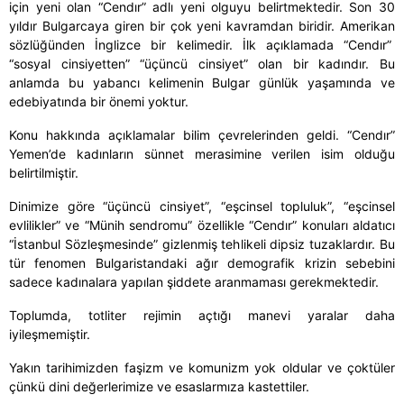
için yeni olan “Cendır” adlı yeni olguyu belirtmektedir. Son 30
yıldır Bulgarcaya giren bir çok yeni kavramdan biridir. Amerikan
sözlüğünden İnglizce bir kelimedir. İlk açıklamada “Cendır”
“sosyal cinsiyetten” “üçüncü cinsiyet” olan bir kadındır. Bu
anlamda bu yabancı kelimenin Bulgar günlük yaşamında ve
edebiyatında bir önemi yoktur.
Konu hakkında açıklamalar bilim çevrelerinden geldi. “Cendır”
Yemen’de kadınların sünnet merasimine verilen isim olduğu
belirtilmiştir.
Dinimize göre “üçüncü cinsiyet”, “eşcinsel topluluk”, “eşcinsel
evlilikler” ve “Münih sendromu” özellikle “Cendır” konuları aldatıcı
“İstanbul Sözleşmesinde” gizlenmiş tehlikeli dipsiz tuzaklardır. Bu
tür fenomen Bulgaristandaki ağır demografik krizin sebebini
sadece kadınalara yapılan şiddete aranmaması gerekmektedir.
Toplumda, totliter rejimin açtığı manevi yaralar daha
iyileşmemiştir.
Yakın tarihimizden faşizm ve komunizm yok oldular ve çoktüler
çünkü dini değerlerimize ve esaslarmıza kastettiler.