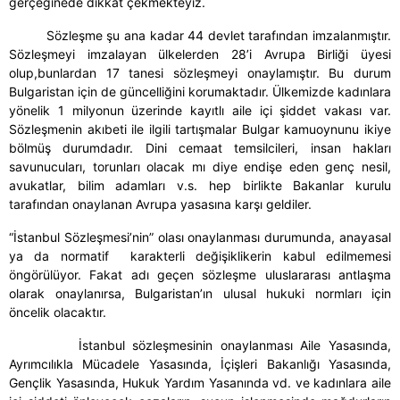
gerçeğinede dikkat çekmekteyiz.
Sözleşme şu ana kadar 44 devlet tarafından imzalanmıştır.
Sözleşmeyi imzalayan ülkelerden 28’i Avrupa Birliği üyesi
olup,
bunlardan 17 tanesi sözleşmeyi onaylamıştır. Bu durum
Bulgaristan için de güncelliğini korumaktadır. Ülkemizde kadınlara
yönelik 1 milyonun üzerinde kayıtlı aile içi şiddet vakası var.
Sözleşmenin akıbeti ile ilgili tartışmalar Bulgar kamuoynunu ikiye
bölmüş durumdadır. Dini cemaat temsilcileri, insan hakları
savunucuları, torunları olacak mı diye endişe eden genç nesil,
avukatlar, bilim adamları v.s. hep birlikte Bakanlar kurulu
tarafından onaylanan Avrupa yasasına karşı geldiler.
“İstanbul Sözleşmesi’nin” olası onaylanması durumunda, anayasal
ya da normatif karakterli değişiklikerin kabul edilmemesi
öngörülüyor. Fakat adı geçen sözleşme uluslararası antlaşma
olarak onaylanırsa, Bulgaristan’ın ulusal hukuki normları için
öncelik olacaktır.
İstanbul sözleşmesinin onaylanması Aile Yasasında,
Ayrımcılıkla Mücadele Yasasında, İçişleri Bakanlığı Yasasında,
Gençlik Yasasında, Hukuk Yardım Yasanında vd. ve kadınlara aile