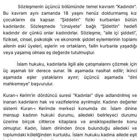
Sözleşmenin üçüncü bölümünde temel kavram “Kadındır”.
Bu kavram aynı zamanda 18 yaşını henüz doldurmamış kız
çocuklarını da kapsar. “Şiddetin” fiziki kurbanları bütün
kadınlardır. Sözleşmede “cinsiyete” bağlı “Şidettin” hedefi
kadındır dır çünkü onlar kadındırlar. Sözleşme, “aile içi şiddeti”,
fiziksel, cinsel, psikolojik ve ekonomik şiddet eylemlerinin toplamı
ailenin eski üyeleri, eşlerin ve ortakların, failin kurbanla yaşadığı
veya yaşamış olması eş değerde tutulmuştur.
İslam hukuku, kadınlarla ilgili aile çatışmalarını çözmek için
üç aşamalı bir derece sunar. İlk aşamada nasihat edilir; ikinci
aşamada eşler yataklarını ayırır; üçüncü aşamada “dini
mahkemeye” başvurulur.
Kuran-ı Kerim’in dördüncü suresi “Kadınlar” diye adlandrılmış ve
inanan kadınların hak ve vazifelerine ayrılmıştır. Kadının değerler
sistemi Kuran-ı Kerimde merkezi konumda dır. İslam dinine
mensup kadının hukuki durumu, ailedeki belirleyeci durumu
üzerine birçok ciltlerce kitaplara ve ansiklopedilerde konu
olmuştur. Kadın, İslam dininden önce bulunduğu ailedeki ve
toplumdaki köleliğinden kurtuldu. İslam hukuku kadına ailede eşit