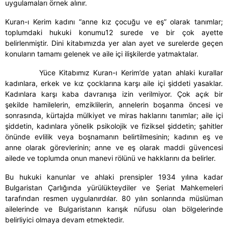
uygulamaları örnek alınır.
Kuran-ı Kerim kadını “anne kız çocuğu ve eş” olarak tanımlar;
toplumdaki hukuki konumu12 surede ve bir çok ayette
belirlenmiştir. Dini kitabımızda yer alan ayet ve surelerde geçen
konuların tamamı gelenek ve aile içi ilişkilerde yatmaktalar.
Yüce Kitabımız Kuran-ı Kerim’de yatan ahlaki kurallar
kadınlara, erkek ve kız çocklarına karşı aile içi şiddeti yasaklar.
Kadınlara karşı kaba davranışa izin verilmiyor. Çok açık bir
şekilde hamilelerin, emziklilerin, annelerin boşanma öncesi ve
sonrasında, kürtajda mülkiyet ve miras haklarını tanımlar; aile içi
şiddetin, kadınlara yönelik psikolojik ve fiziksel şiddetin; şahitler
önünde evlilik veya boşnamanın belirtilmesinin; kadının eş ve
anne olarak görevlerinin; anne ve eş olarak maddi güvencesi
ailede ve toplumda onun manevi rölünü ve hakklarını da belirler.
Bu hukuki kanunlar ve ahlaki prensipler 1934 yılına kadar
Bulgaristan Çarlığında yürülükteydiler ve Şeriat Mahkemeleri
tarafından resmen uygulanırdılar. 80 yılın sonlarında müslüman
ailelerinde ve Bulgaristanın karışık nüfusu olan bölgelerinde
belirliyici olmaya devam etmektedir.