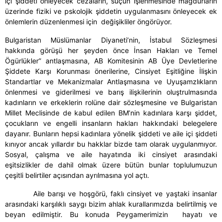
içi şiddeti önleyecek cezaların, suçun işlenmesinde mağdurların
üzerinde fiziki ve pskolojik şiddetin uygulanmasını önleyecek ek
önlemlerin düzenlenmesi için değişikliler öngörüyor.
Bulgaristan Müslümanlar Diyaneti’nin, İstabul Sözleşmesi
hakkında görüşü her şeyden önce İnsan Hakları ve Temel
Ögürlükler” antlaşmasına, AB Komitesinin AB Üye Devletlerine
Şiddete Karşı Korunması önerilerine, Cinsiyet Eşitliğine İlişkin
Standartlar ve Mekanizmalar Antlaşmasına ve Uyuşamzlıkların
önlenmesi ve giderilmesi ve barış ilişkilerinin oluştrulmasında
kadınların ve erkeklerin rolüne dair sözleşmesine ve Bulgaristan
Millet Meclisinde de kabul edilen BM’nin kadınlara karşı şiddet,
çocukların ve engelli insanların hakları hakkındaki belegelere
dayanır. Bunların hepsi kadınlara yönelik şiddeti ve aile içi şiddeti
kınıyor ancak yıllardır bu hakklar bizde tam olarak uygulanmıyor.
Sosyal, çalışma ve aile hayatında iki cinsiyet arasındaki
eşitsizlikler de dahil olmak üzere bütün bunlar toplulumuzun
çeşitli belirtiler açısından ayrılmasına yol açtı.
Aile barışı ve hoşgörü, faklı cinsiyet ve yaştaki insanlar
arasındaki karşılıklı saygı bizim ahlak kurallarımızda belirtilmiş ve
beyan edilmiştir. Bu konuda Peygamerimizin hayatı ve