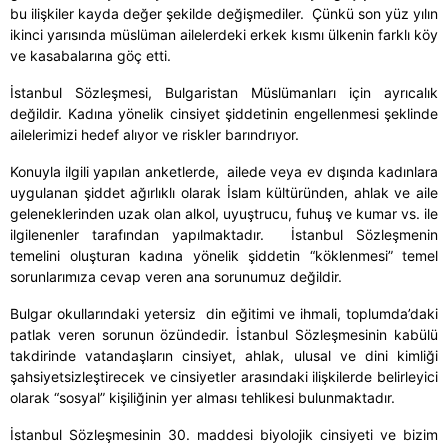
bu ilişkiler kayda değer şekilde değişmediler. Çünkü son yüz yılın
ikinci yarısında müslüman ailelerdeki erkek kısmı ülkenin farklı köy
ve kasabalarına göç etti.
İstanbul Sözleşmesi, Bulgaristan Müslümanları için ayrıcalık
değildir. Kadına yönelik cinsiyet şiddetinin engellenmesi şeklinde
ailelerimizi hedef alıyor ve riskler barındrıyor.
Konuyla ilgili yapılan anketlerde, ailede veya ev
d
ışında kadınlara
uygulanan şiddet ağırlıklı olarak İslam kültüründen, ahlak ve aile
geleneklerinden uzak olan alkol, uyuştrucu, fuhuş ve kumar vs. ile
ilgilenenler tarafından yapılmaktadır. İstanbul Sözleşmenin
temelini oluşturan kadına yönelik şiddetin “köklenmesi” temel
sorunlarımıza cevap veren ana sorunumuz değildir.
Bulgar okullarındaki yetersiz din eğitimi ve ihmali, toplumda’daki
patlak veren sorunun özündedir. İstanbul Sözleşmesinin kabülü
takdirinde vatandaşların cinsiyet, ahlak, ulusal ve dini kimliği
şahsiyetsizleştirecek ve cinsiyetler arasındaki ilişkilerde belirleyici
olarak “sosyal” kişiliğinin yer alması tehlikesi bulunmaktadır.
İstanbul Sözleşmesinin 30. maddesi biyolojik cinsiyeti ve bizim