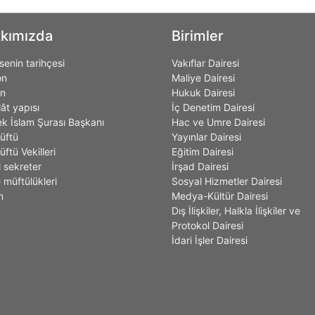
kımızda
Birimler
enin tarihçesi
Vakıflar Dairesi
on
Maliye Dairesi
on
Hukuk Dairesi
lât yapısı
İç Denetim Dairesi
k İslam Şurası Başkanı
Hac ve Umre Dairesi
üftü
Yayınlar Dairesi
ftü Vekilleri
Eğitim Dairesi
 sekreter
İrşad Dairesi
 müftülükleri
Sosyal Hizmetler Dairesi
n
Medya-Kültür Dairesi
Dış İlişkiler, Halkla İlişkiler ve
Protokol Dairesi
İdari İşler Dairesi