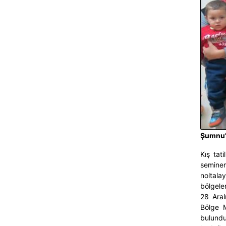
Şumnu’
Kış tat
seminer
noltal
bölgeler
28 Aral
Bölge 
bulundul