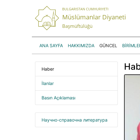
BULGARISTAN CUMHURIYETI
Müslümanlar Diyaneti
Başmüftülüğü
ANA SAYFA
HAKKIMIZDA
GÜNCEL
BİRİMLE
Hab
Haber
İlanlar
Basın Açıklaması
Научно-справочна литература