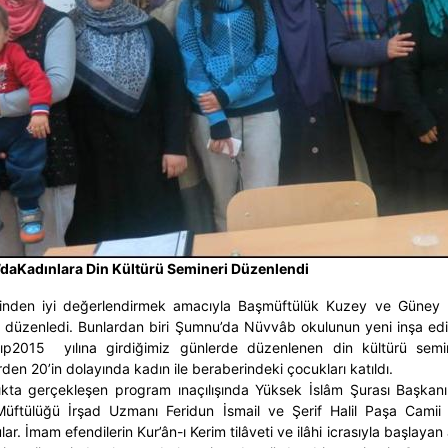
da
Kadınlara Din Kültürü Semineri Düzenlendi
ilinden iyi değerlendirmek amacıyla Başmüftülük Kuzey ve Güney Bu
 düzenledi. Bunlardan biri Şumnu’da Nüvvâb okulunun yeni inşa edili
ayıp2015 yılına girdiğimiz günlerde düzenlenen din kültürü se
den 20’in dolayında kadın ile beraberindeki çocukları katıldı.
ıkta gerçekleşen program ınaçılışında Yüksek İslâm Şurası Başk
Müftülüğü İrşad Uzmanı Feridun İsmail ve Şerif Halil Paşa Cami
ar. İmam efendilerin Kur’ân-ı Kerim tilâveti ve ilâhi icrasıyla başlay