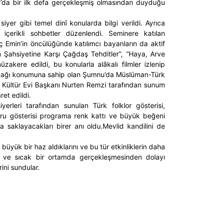
’da bir ilk defa gerçekleşmiş olmasından duyduğu
 siyer gibi temel dinî konularda bilgi verildi. Ayrıca
içerikli sohbetler düzenlendi. Seminere katılan
Emin’in öncülüğünde katılımcı bayanların da aktif
n Şahsiyetine Karşı Çağdaş Tehditler”, “Haya, Arve
üzakere edildi, bu konularla alâkalı filmler izlenip
r ocağı konumuna sahip olan Şumnu’da Müslüman-Türk
k Kültür Evi Başkanı Nurten Remzi tarafından sunum
et edildi.
erleri tarafından sunulan Türk folklor gösterisi,
e ebru gösterisi programa renk kattı ve büyük beğeni
ca saklayacakları birer anı oldu.Mevlid kandilini de
büyük bir haz aldıklarını ve bu tür etkinliklerin daha
enli ve sıcak bir ortamda gerçekleşmesinden dolayı
ni sundular.