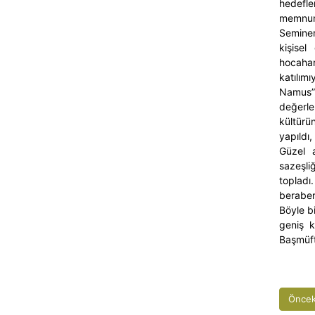
hedefle
memnuni
Seminer 
kişisel
hocahan
katılım
Namus”,
değerle
kültürü
yapıldı,
Güzel a
sazeşli
topladı
beraber 
Böyle bi
geniş k
Başmüft
Öncek