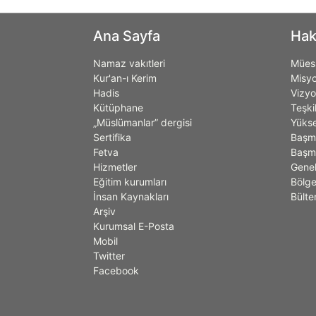
Ana Sayfa
Hak
Namaz vakıtleri
Müess
Kur'an-ı Kerim
Misy
Hadis
Vizy
Kütüphane
Teşki
„Müslümanlar” dergisi
Yükse
Sertifika
Başm
Fetva
Başmü
Hizmetler
Genel
Eğitim kurumları
Bölge
İnsan Kaynakları
Bülte
Arşiv
Kurumsal E-Posta
Mobil
Twitter
Facebook