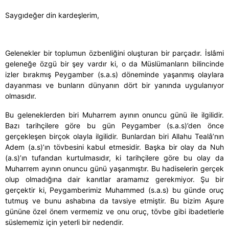
Saygıdeğer din kardeşlerim,
Gelenekler bir toplumun özbenliğini oluşturan bir parçadır. İslâmi
geleneğe özgü bir şey vardır ki, o da Müslümanların bilincinde
izler bırakmış Peygamber (s.a.s) döneminde yaşanmış olaylara
dayanması ve bunların dünyanın dört bir yanında uygulanıyor
olmasıdır.
Bu geleneklerden biri Muharrem ayının onuncu günü ile ilgilidir.
Bazı tarihçilere göre bu gün Peygamber (s.a.s)’den önce
gerçekleşen birçok olayla ilgilidir. Bunlardan biri Allahu Tealâ’nın
Adem (a.s)’ın tövbesini kabul etmesidir. Başka bir olay da Nuh
(a.s)’ın tufandan kurtulmasıdır, ki tarihçilere göre bu olay da
Muharrem ayının onuncu günü yaşanmıştır. Bu hadiselerin gerçek
olup olmadığına dair kanıtlar aramamız gerekmiyor. Şu bir
gerçektir ki, Peygamberimiz Muhammed (s.a.s) bu günde oruç
tutmuş ve bunu ashabına da tavsiye etmiştir. Bu bizim Aşure
gününe özel önem vermemiz ve onu oruç, tövbe gibi ibadetlerle
süslememiz için yeterli bir nedendir.