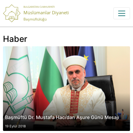
BULGARISTAN CUMHURIYETI
Müslümanlar Diyaneti
Başmüftülüğü
Haber
Başmüftü Dr. Mustafa Hacı’dan Aşure Günü Mesajı
19 Eylül 2018