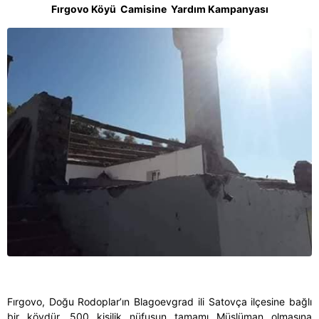
Fırgovo Köyü Camisine Yardım Kampanyası
Fırgovo, Doğu Rodoplar’ın Blagoevgrad ili Satovça ilçesine bağlı
bir köydür. 500 kişilik nüfusun tamamı Müslüman olmasına