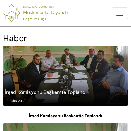
BULGARISTAN CUMHURIYETI
Müslümanlar Diyaneti
Başmüftülüğü
Haber
İrşad Komisyonu Başkentte Toplandı
12 Ekim 2018
İrşad Komisyonu Başkentte Toplandı