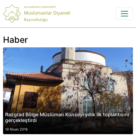
BULGARISTAN CUMHURIYETI
Müslümanlar Diyaneti
Başmüftülüğü
Haber
Razgrad Bölge Müslüman Konseyi yıllık ilk toplantısını
gerçekleştirdi
19 Nisan 2019