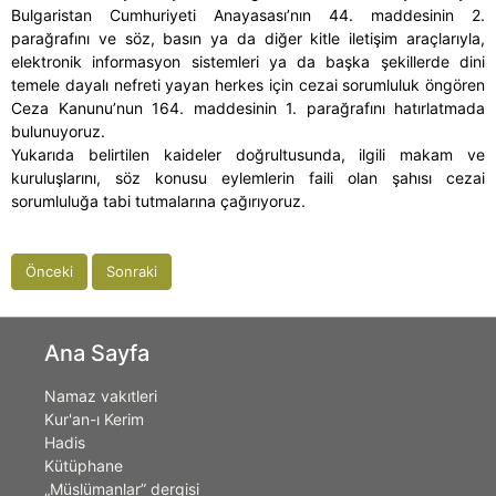
Bulgaristan Cumhuriyeti Anayasası’nın 44. maddesinin 2.
parağrafını ve söz, basın ya da diğer kitle iletişim araçlarıyla,
elektronik informasyon sistemleri ya da başka şekillerde dini
temele dayalı nefreti yayan herkes için cezai sorumluluk öngören
Ceza Kanunu’nun 164. maddesinin 1. parağrafını hatırlatmada
bulunuyoruz.
Yukarıda belirtilen kaideler doğrultusunda, ilgili makam ve
kuruluşlarını, söz konusu eylemlerin faili olan şahısı cezai
sorumluluğa tabi tutmalarına çağırıyoruz.
Önceki
Sonraki
Ana Sayfa
Namaz vakıtleri
Kur'an-ı Kerim
Hadis
Kütüphane
„Müslümanlar” dergisi