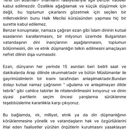
kabul edilmezdir. Özellikle ağağılamak ve küçük düşürmek için
değil, bu toplumun çıkarlarını gözetmek için seçilen bir
milletvekilinin bunu Halk Meclisi kürsüsünden yapması hiç bir
surette kabul edilemez.
Benzer konuşmalar, namaza çağıran ezan gibi İslam dininin kutsal
esaslarının karallanmasını, bir milyonun üzerinde Bulgaristan
vatandaşının dini inançlarının aşağılanmasını, toplumun
bölünmesini, din ve etnik düşmanlığın telkin edilmesini amaçlayan
nefret dilinin dışa vurmasıdır.
Ezan, dünyanın her yerinde 15 asırdan beri belirli saat ve
dakikalarda Arap dilinde okunmaktadır ve bütün Müslümanlar ile
gayrimüslimlerin bir kısmı tarafından anlaşılmaktadır.Bundan
dolayı kutsal namaz çağrısının “ uğulama ve anlaşılmayan dilde
tebrik” gibi cahilce tabirler ile nitelendirilmesini kınıyoruz ve dinin
siyasi partilerin seçim öncesi yarışlarına sürüklenme
teşebbüslerine kararlılıkla karşı çıkıyoruz.
Bu bağlamda, ırk, milliyet, etnik ya da din düşmanlığının
körüklenmesine yönelik ve vatandaşların hak ve özgürlüklerini
ihlal eden faaliyetler yürüten örgütlerin kurulmasını yasaklayan