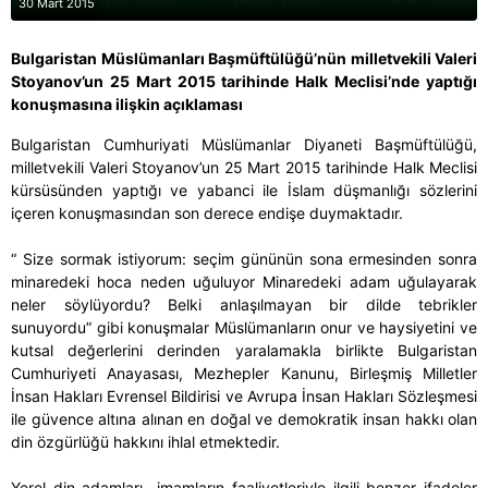
30 Mart 2015
Bulgaristan Müslümanları Başmüftülüğü’nün milletvekili Valeri
Stoyanov’un 25 Mart 2015 tarihinde Halk Meclisi’nde yaptığı
konuşmasına ilişkin açıklaması
Bulgaristan Cumhuriyati Müslümanlar Diyaneti Başmüftülüğü,
milletvekili Valeri Stoyanov’un 25 Mart 2015 tarihinde Halk Meclisi
kürsüsünden yaptığı ve yabanci ile İslam düşmanlığı sözlerini
içeren konuşmasından son derece endişe duymaktadır.
“ Size sormak istiyorum: seçim gününün sona ermesinden sonra
minaredeki hoca neden uğuluyor Minaredeki adam uğulayarak
neler söylüyordu? Belki anlaşılmayan bir dilde tebrikler
sunuyordu” gibi konuşmalar Müslümanların onur ve haysiyetini ve
kutsal değerlerini derinden yaralamakla birlikte Bulgaristan
Cumhuriyeti Anayasası, Mezhepler Kanunu, Birleşmiş Milletler
İnsan Hakları Evrensel Bildirisi ve Avrupa İnsan Hakları Sözleşmesi
ile güvence altına alınan en doğal ve demokratik insan hakkı olan
din özgürlüğü hakkını ihlal etmektedir.
Yerel din adamları- imamların faaliyetleriyle ilgili benzer ifadeler