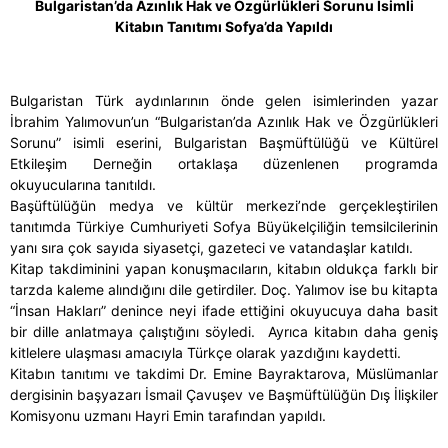
Bulgaristan
’
da
Az
ı
nl
ı
k
Hak
ve
Ö
zg
ü
rl
ü
kleri
Sorunu
İ
simli
Kitab
ı
n
Tan
ı
t
ı
m
ı
Sofya
’
da
Yap
ı
ld
ı
Bulgaristan Türk aydınlarının önde gelen isimlerinden yazar
İbrahim Yalımovun’un “Bulgaristan’da Azınlık Hak ve Özgürlükleri
Sorunu” isimli eserini, Bulgaristan Başmüftülüğü ve Kültürel
Etkileşim Derneğin ortaklaşa düzenlenen programda
okuyucularına tanıtıldı.
Başüftülüğün medya ve kültür merkezi’nde gerçekleştirilen
tanıtımda Türkiye Cumhuriyeti Sofya Büyükelçiliğin temsilcilerinin
yanı sıra çok sayıda siyasetçi, gazeteci ve vatandaşlar katıldı.
Kitap takdiminini yapan konuşmacıların, kitabın oldukça farklı bir
tarzda kaleme alındığını dile getirdiler. Doç. Yalımov ise bu kitapta
“İnsan Hakları” denince neyi ifade ettiğini okuyucuya daha basit
bir dille anlatmaya çalıştığını söyledi. Ayrıca kitabın daha geniş
kitlelere ulaşması amacıyla Türkçe olarak yazdığını kaydetti.
Kitabın tanıtımı ve takdimi Dr. Emine Bayraktarova, Müslümanlar
dergisinin başyazarı İsmail Çavuşev ve Başmüftülüğün Dış İlişkiler
Komisyonu uzmanı Hayri Emin tarafından yapıldı.