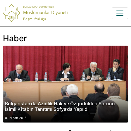
BULGARISTAN CUMHURIYETI
Müslümanlar Diyaneti
Başmüftülüğü
Haber
Bulgaristan’da Azınlık Hak ve Özgürlükleri Sorunu
İsimli Kitabın Tanıtımı Sofya’da Yapıldı
01 Nisan 2015