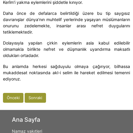
Kerîm'i yakma eylemlerini şiddetle kınıyor.
Daha önce de defalarca belirtildiği üzere bu tip saygısız
davranışlar dünya'nın muhtelif yerlerinde yaşayan müslümanların
onurunu zedelemekte, insanlar arası nefret duygularını
tetiklemektedir.
Dolayısıyla yapılan çirkin eylemlerin asla kabul edilebilir
olmamakla birlikte nefret ve düşmanlık uyandırma maksatlı
oldukları ortadadır.
Bu anlamda herkesi sağduyulu olmaya çağırıyor, bilhassa
mukaddesat noktasında akl-i selim ile hareket edilmesi temenni
ediyoruz.
Önceki
Sonraki
Ana Sayfa
Namaz vakıtleri