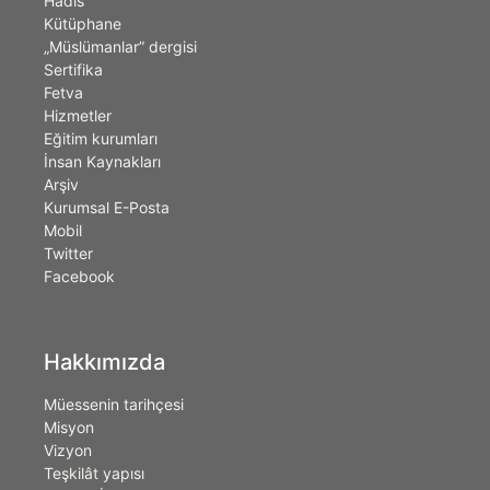
Hadis
Kütüphane
„Müslümanlar” dergisi
Sertifika
Fetva
Hizmetler
Eğitim kurumları
İnsan Kaynakları
Arşiv
Kurumsal E-Posta
Mobil
Twitter
Facebook
Hakkımızda
Müessenin tarihçesi
Misyon
Vizyon
Teşkilât yapısı