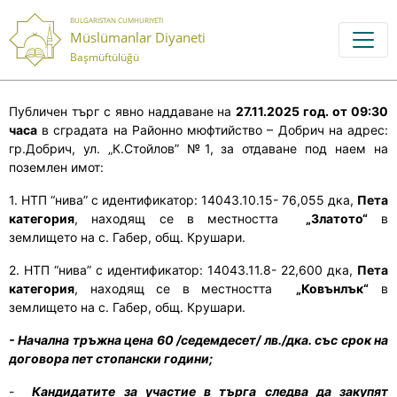
BULGARISTAN CUMHURIYETI
Müslümanlar Diyaneti
Başmüftülüğü
Публичен търг с явно наддаване на
27.11.2025 год. от 09:30
часа
в сградата на Районно мюфтийство – Добрич на адрес:
гр.Добрич, ул. „К.Стойлов” №1, за отдаване под наем на
поземлен имот:
1.
НТП “нива” с идентификатор: 14043.10.15- 76,055 дка,
Пета
категория
, находящ се в местността
„Златото“
в
землището на с. Габер, общ. Крушари.
2.
НТП “нива” с идентификатор: 14043.11.8- 22,600 дка,
Пета
категория
, находящ се в местността
„Ковънлък“
в
землището на с. Габер, общ. Крушари.
- Начална тръжна цена 60 /седемдесет/ лв./дка. със срок на
договора пет стопански години;
-
Кандидатите за участие в търга следва да закупят