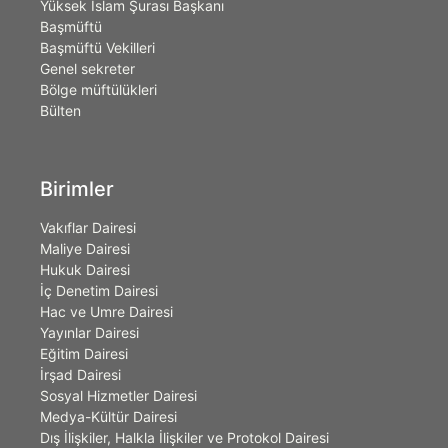
Yüksek İslam Şurası Başkanı
Başmüftü
Başmüftü Vekilleri
Genel sekreter
Bölge müftülükleri
Bülten
Birimler
Vakıflar Dairesi
Maliye Dairesi
Hukuk Dairesi
İç Denetim Dairesi
Hac ve Umre Dairesi
Yayınlar Dairesi
Eğitim Dairesi
İrşad Dairesi
Sosyal Hizmetler Dairesi
Medya-Kültür Dairesi
Dış İlişkiler, Halkla İlişkiler ve Protokol Dairesi