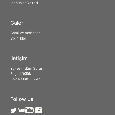
İdari İşler Dairesi
Galeri
Cami ve mabetler
Etkinlikler
İletişim
Yüksek İslâm Şurası
Başmüftülük
Bölge Müftülükleri
Follow us


