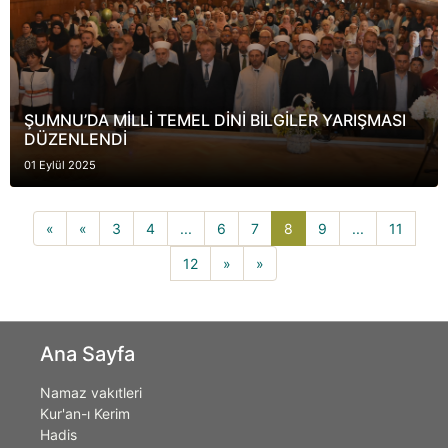
ŞUMNU’DA MİLLİ TEMEL DİNİ BİLGİLER YARIŞMASI
DÜZENLENDİ
01 Eylül 2025
8(current)
«
«
3
4
...
6
7
8
9
...
11
12
»
»
Ana Sayfa
Namaz vakıtleri
Kur'an-ı Kerim
Hadis