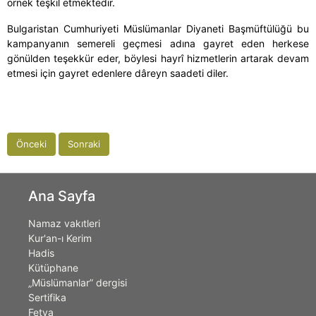
örnek teşkil etmektedir.
Bulgaristan Cumhuriyeti Müslümanlar Diyaneti Başmüftülüğü bu
kampanyanın semereli geçmesi adına gayret eden herkese
gönülden teşekkür eder, böylesi hayrî hizmetlerin artarak devam
etmesi için gayret edenlere dâreyn saadeti diler.
Önceki
Sonraki
Ana Sayfa
Namaz vakıtleri
Kur'an-ı Kerim
Hadis
Kütüphane
„Müslümanlar” dergisi
Sertifika
Fetva