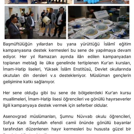
Başmüftülüğün yıllardan bu yana yürüttüğü İslâmî eğitim
kampanyasına destek kermesleri bu sene de yapılmaya devam
ediyor. Her yıl Ramazan ayında ilân edilen kampanyadan
toplanan meblağ ile ülke genelinde tertiplenen Kur'an kursları,
İmam-Hatip liseleri, Yüksek İslâm Enstitüsü, Devlet okullarında
okutulan din dersleri v.s destekleniyor. Müslüman gençlerin
gelişimine katkı sağlanıyor.
Her sene olduğu gibi bu sene de bölgelerdeki Kur'an kursu
muallimeleri, İmam-Hatip lisesi öğrencileri ve gönüllü hayırseverler
ilgili kampanyaya destek vermek için seferber oldular.
Asenovgrad müslümanları, Şumnu Nüvvab okulu öğrencileri,
Sofya Kadı Seyfullah efendi camii önünde gönüllü bayanlar
tarafından düzenlenen hayır kermesleri bu hususta güzel bir