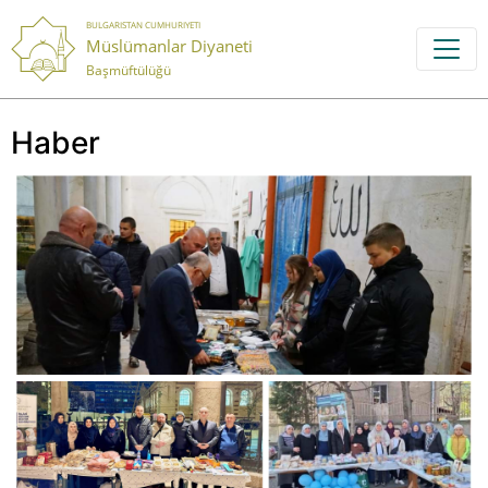
BULGARISTAN CUMHURIYETI
Müslümanlar Diyaneti
Başmüftülüğü
Haber