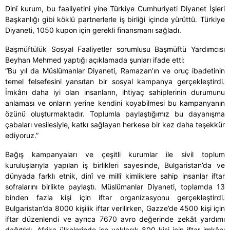
Dinî kurum, bu faaliyetini yine Türkiye Cumhuriyeti Diyanet İşleri
Başkanlığı gibi köklü partnerlerle iş birliği içinde yürüttü. Türkiye
Diyaneti, 1050 kupon için gerekli finansmanı sağladı.
Başmüftülük Sosyal Faaliyetler sorumlusu Başmüftü Yardımcısı
Beyhan Mehmed yaptığı açıklamada şunları ifade etti:
“Bu yıl da Müslümanlar Diyaneti, Ramazan’ın ve oruç ibadetinin
temel felsefesini yansıtan bir sosyal kampanya gerçekleştirdi.
İmkânı daha iyi olan insanların, ihtiyaç sahiplerinin durumunu
anlaması ve onların yerine kendini koyabilmesi bu kampanyanın
özünü oluşturmaktadır. Toplumla paylaştığımız bu dayanışma
çabaları vesilesiyle, katkı sağlayan herkese bir kez daha teşekkür
ediyoruz.”
Bağış kampanyaları ve çeşitli kurumlar ile sivil toplum
kuruluşlarıyla yapılan iş birlikleri sayesinde, Bulgaristan’da ve
dünyada farklı etnik, dinî ve millî kimliklere sahip insanlar iftar
sofralarını birlikte paylaştı. Müslümanlar Diyaneti, toplamda 13
binden fazla kişi için iftar organizasyonu gerçekleştirdi.
Bulgaristan’da 8000 kişilik iftar verilirken, Gazze’de 4500 kişi için
iftar düzenlendi ve ayrıca 7670 avro değerinde zekât yardımı
dağıtıldı. Afrika ülkelerinde ise yaklaşık 800 kişi için iftar imkânı