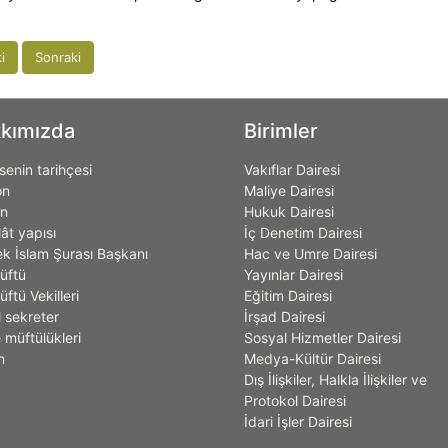
i
Sonraki
kımızda
Birimler
enin tarihçesi
Vakıflar Dairesi
on
Maliye Dairesi
on
Hukuk Dairesi
lât yapısı
İç Denetim Dairesi
k İslam Şurası Başkanı
Hac ve Umre Dairesi
üftü
Yayınlar Dairesi
ftü Vekilleri
Eğitim Dairesi
 sekreter
İrşad Dairesi
 müftülükleri
Sosyal Hizmetler Dairesi
n
Medya-Kültür Dairesi
Dış İlişkiler, Halkla İlişkiler ve
Protokol Dairesi
İdari İşler Dairesi