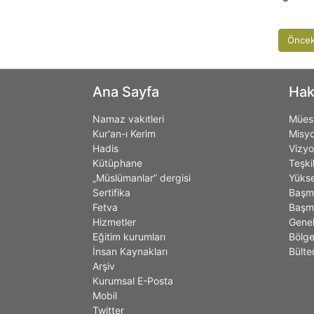
Öncek
Ana Sayfa
Hak
Namaz vakıtleri
Müess
Kur'an-ı Kerim
Misy
Hadis
Vizy
Kütüphane
Teşki
„Müslümanlar” dergisi
Yükse
Sertifika
Başm
Fetva
Başmü
Hizmetler
Genel
Eğitim kurumları
Bölge
İnsan Kaynakları
Bülte
Arşiv
Kurumsal E-Posta
Mobil
Twitter