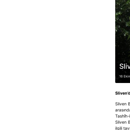
Sli
16 Eki
Sliven’
Sliven 
arasınd
Tashîh-i
Sliven 
ilgili t