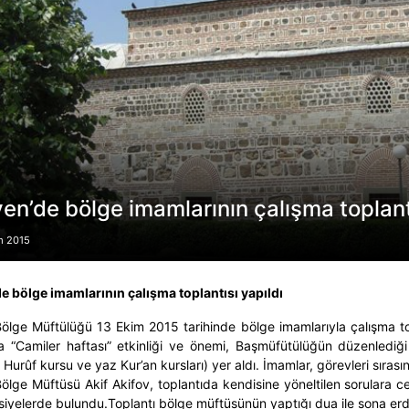
ven’de bölge imamlarının çalışma toplant
m 2015
de bölge imamlarının çalışma toplantısı yapıldı
Bölge Müftülüğü 13 Ekim 2015 tarihinde bölge imamlarıyla çalışma top
a “Camiler haftası” etkinliği ve önemi, Başmüfütülüğün düzenledi
 Hurûf kursu ve yaz Kur’an kursları) yer aldı. İmamlar, görevleri sırasınd
Bölge Müftüsü Akif Akifov, toplantıda kendisine yöneltilen sorulara 
avsiyelerde bulundu.Toplantı bölge müftüsünün yaptığı dua ile sona erd