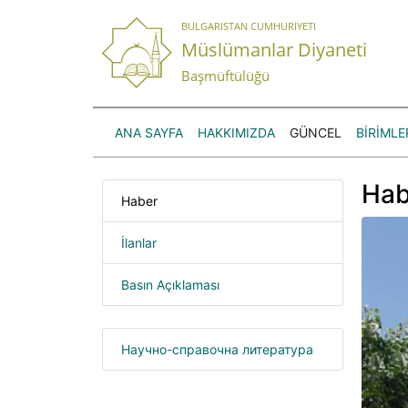
BULGARISTAN CUMHURIYETI
Müslümanlar Diyaneti
Başmüftülüğü
ANA SAYFA
HAKKIMIZDA
GÜNCEL
BİRİMLE
Hab
Haber
İlanlar
Basın Açıklaması
Научно-справочна литература