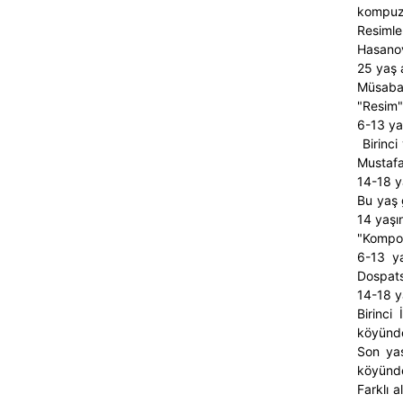
kompuzas
Resimle
Hasanov
25 yaş 
Müsabak
"Resim"
6-13 ya
Birinci
Mustafa
14-18 y
Bu yaş 
14 yaşı
"Kompoz
6-13 y
Dospat
14-18 y
Birinci
köyünd
Son ya
köyünde
Farklı a