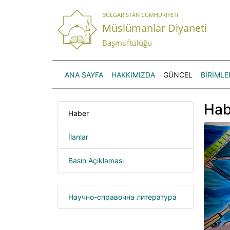
BULGARISTAN CUMHURIYETI
Müslümanlar Diyaneti
Başmüftülüğü
ANA SAYFA
HAKKIMIZDA
GÜNCEL
BİRİMLE
Hab
Haber
İlanlar
Basın Açıklaması
Научно-справочна литература