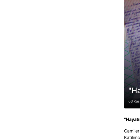
"Ha
03 Kas
"Hayatı
Camiler
Katılım