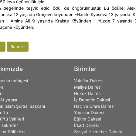
 50 leva üçüncülük için.
 değerinde teşvik edici ödül de öngörülmüştür. Bu ödülle: Ale
nska 12 yaşında Graşevo köyünden -Hanife Kyoseva 13 yaşında Kr
den - Amina Ali 9 yaşında Kraişte Köyünden - Yüzge 7 yaşında
raçene köyünden.
i
Sonraki
kımızda
Birimler
enin tarihçesi
Vakıflar Dairesi
on
Maliye Dairesi
on
Hukuk Dairesi
lât yapısı
İç Denetim Dairesi
k İslam Şurası Başkanı
Hac ve Umre Dairesi
üftü
Yayınlar Dairesi
ftü Vekilleri
Eğitim Dairesi
 sekreter
İrşad Dairesi
 müftülükleri
Sosyal Hizmetler Dairesi