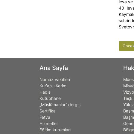
leva ve
40 leva
Kaymaka
şehrin
Svetov
Öncek
Ana Sayfa
Hak
Namaz vakıtleri
Müess
Kur'an-ı Kerim
Misy
Hadis
Vizy
Kütüphane
Teşki
„Müslümanlar” dergisi
Yükse
Sertifika
Başm
Fetva
Başmü
Hizmetler
Genel
Eğitim kurumları
Bölge