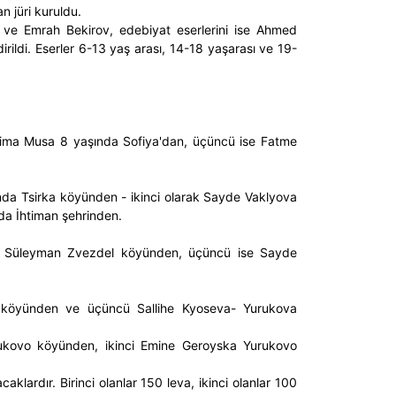
n jüri kuruldu.
bov ve Emrah Bekirov, edebiyat eserlerini ise Ahmed
rildi. Eserler 6-13 yaş arası, 14-18 yaşarası ve 19-
Fatima Musa 8 yaşında Sofiya'dan, üçüncü ise Fatme
nda Tsirka köyünden - ikinci olarak Sayde Vaklyova
da İhtiman şehrinden.
em Süleyman Zvezdel köyünden, üçüncü ise Sayde
vo köyünden ve üçüncü Sallihe Kyoseva- Yurukova
ukovo köyünden, ikinci Emine Geroyska Yurukovo
aklardır. Birinci olanlar 150 leva, ikinci olanlar 100