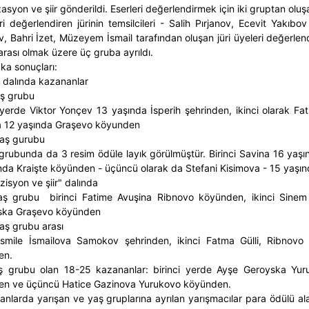
yon ve şiir gönderildi. Eserleri değerlendirmek için iki gruptan oluşa
ri değerlendiren jürinin temsilcileri - Salih Pırjanov, Ecevit Yakı
, Bahri İzet, Müzeyem İsmail tarafından oluşan jüri üyeleri değerlendi
arası olmak üzere üç gruba ayrıldı.
a sonuçları:
 dalında kazananlar
ş grubu
 yerde Viktor Yonçev 13 yaşında İsperih şehrinden, ikinci olarak 
 12 yaşında Graşevo köyunden
aş gurubu
grubunda da 3 resim ödüle layık görülmüştür. Birinci Savina 16 yaşı
nda Kraişte köyünden - üçüncü olarak da Stefani Kisimova - 15 yaşın
isyon ve şiir" dalında
aş grubu birinci Fatime Avuşina Ribnovo köyünden, ikinci Sin
ska Graşevo köyünden
aş grubu arası
 İsmile İsmailova Samokov şehrinden, ikinci Fatma Gülli, Ribno
en.
ş grubu olan 18-25 kazananlar: birinci yerde Ayşe Geroyska Yur
n ve üçüncü Hatice Gazinova Yurukovo köyünden.
lanlarda yarışan ve yaş gruplarına ayrılan yarışmacılar para ödülü alac