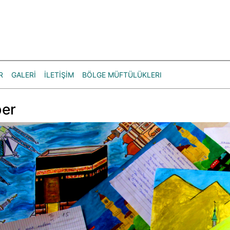
R
GALERİ
İLETİŞİM
BÖLGE MÜFTÜLÜKLERI
er