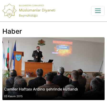
BULGARISTAN CUMHURIYETI
Müslümanlar Diyaneti
Başmüftülüğü
Haber
Camiler Haftası Ardino şehrinde kutlandı
03 Kasım 2015