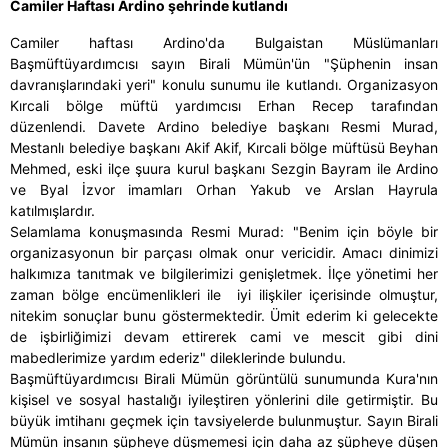
Camiler Haftası Ardino şehrinde kutlandı
Camiler haftası Ardino'da Bulgaistan Müslümanları
Başmüftüyardımcısı sayın Birali Mümün'ün "Şüphenin insan
davranışlarındaki yeri" konulu sunumu ile kutlandı. Organizasyon
Kırcali bölge müftü yardımcısı Erhan Recep tarafından
düzenlendi. Davete Ardino belediye başkanı Resmi Murad,
Mestanlı belediye başkanı Akif Akif, Kırcali bölge müftüsü Beyhan
Mehmed, eski ilçe şuura kurul başkanı Sezgin Bayram ile Ardino
ve Byal İzvor imamları Orhan Yakub ve Arslan Hayrula
katılmışlardır.
Selamlama konuşmasında Resmi Murad: "Benim için böyle bir
organizasyonun bir parçası olmak onur vericidir. Amacı dinimizi
halkımıza tanıtmak ve bilgilerimizi genişletmek. İlçe yönetimi her
zaman bölge encümenlikleri ile iyi ilişkiler içerisinde olmuştur,
nitekim sonuçlar bunu göstermektedir. Ümit ederim ki gelecekte
de işbirliğimizi devam ettirerek cami ve mescit gibi dini
mabedlerimize yardım ederiz" dileklerinde bulundu.
Başmüftüyardımcısı Birali Mümün görüntülü sunumunda Kura'nın
kişisel ve sosyal hastalığı iyileştiren yönlerini dile getirmiştir. Bu
büyük imtihanı geçmek için tavsiyelerde bulunmuştur. Sayın Birali
Mümün insanın şüpheye düşmemesi için daha az şüpheye düşen