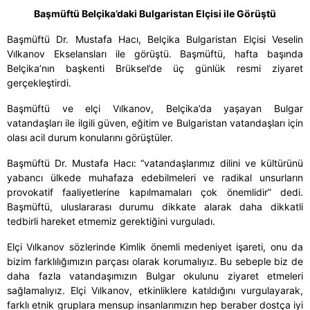
Başmüftü Belçika’daki Bulgaristan Elçisi ile Görüştü
Başmüftü Dr. Mustafa Hacı,
Belçika Bulgaristan Elçisi Veselin
Vılkanov Ekselansları ile görüştü. Başmüftü, hafta başında
Belçika’nın başkenti Brüksel’de üç günlük resmi ziyaret
gerçekleştirdi.
Başmüftü ve elçi Vılkanov, Belçika’da yaşayan Bulgar
vatandaşları ile ilgili güven, eğitim ve Bulgaristan vatandaşları için
olası acil durum konularını görüştüler.
Başmüftü Dr. Mustafa Hacı: “vatandaşlarımız dilini ve kültürünü
yabancı ülkede muhafaza edebilmeleri ve radikal unsurların
provokatif faaliyetlerine kapılmamaları çok önemlidir” dedi.
Başmüftü, uluslararası durumu dikkate alarak daha dikkatli
tedbirli hareket etmemiz gerektiğini vurguladı.
Elçi Vılkanov sözlerinde Kimlik önemli medeniyet işareti, onu da
bizim farklılığımızın parçası olarak korumalıyız. Bu sebeple biz de
daha fazla vatandaşımızın Bulgar okulunu ziyaret etmeleri
sağlamalıyız. Elçi Vılkanov, etkinliklere katıldığını vurgulayarak,
farklı etnik gruplara mensup insanlarımızın hep beraber dostça iyi