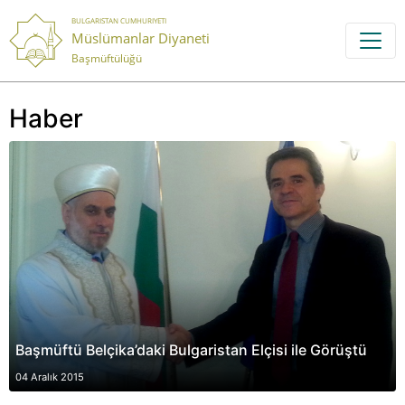
BULGARISTAN CUMHURIYETI
Müslümanlar Diyaneti
Başmüftülüğü
Haber
Başmüftü Belçika’daki Bulgaristan Elçisi ile Görüştü
04 Aralık 2015