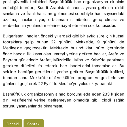
yeni güvenlik tedbirleri, Başmüftülük hac organizasyon ekibinin
edindiği tecrübe, Suudi Arabistanlı hacı sayısına getirilen ciddi
sınırlama ve
İranlı hacıların gelmemesi sebebiyle hacı sayısındaki
azalma, hacıların yaş ortalamasının nibeten genç olması ve
rehberlerinin yönlendirmelerine riayet etmeleri söz konusudur.
Bulgaristanlı hacılar, önceki yıllardaki gibi bir aylık süre için kutsal
topraklara gelip bunun 22 gününü Mekke’de, 9 gününü de
Medine’de geçirecektir. Mekke’de bulundukları süre içerisinde
önce haccın ilk kısmı olan umreyi yerine getiren hacılar, Arefe ve
Bayram günlerinde Arafat, Müzdelife, Mina ve Kabe’de yapılması
gereken ritüelleri ifa ederek hac ibadetlerini tamamladılar. Bu
şekilde hacılığın gereklerini yerine getiren Başmüftülük kafilesi,
bundan sonra Mekke’de dinî ve kültürel program ve gezilerle son
günlerini geçirerek 22 Eylülde Medine’ye yolculuk yapacaktır.
Başmüftülük organizasonuyla hac borcunu eda eden 233 kişiden
dinî vazifelerini yerine getiremeyen olmadığı gibi, ciddi sağlık
sorunu yaşayanlar da olmamıştır.
Önceki
Sonraki