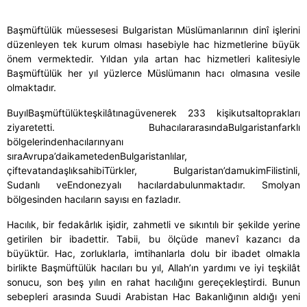
Başmüftülük müessesesi Bulgaristan Müslümanlarının dinî işlerini
düzenleyen tek kurum olması hasebiyle hac hizmetlerine büyük
önem vermektedir. Yıldan yıla artan hac hizmetleri kalitesiyle
Başmüftülük her yıl yüzlerce Müslümanın hacı olmasına vesile
olmaktadır.
Bu
y
ı
l
Ba
ş
m
ü
ft
ü
l
ü
k
te
ş
kil
â
t
ı
na
g
ü
venerek
233
ki
ş
i
kutsal
topraklar
ı
ziyaret
etti
.
Bu
hac
ı
lar
aras
ı
nda
Bulgaristan
farkl
ı
b
ö
lgelerinden
hac
ı
lar
ı
n
yan
ı
s
ı
ra
Avrupa
’
da
ikamet
eden
Bulgaristanl
ı
lar
,
ç
ifte
vatanda
ş
l
ı
k
sahibi
T
ü
rkler
,
Bulgaristan
’
da
mukim
Filistinli
,
Sudanl
ı
ve
Endonezyal
ı
hac
ı
lar
da
bulunmaktad
ı
r
.
Smolyan
bölgesinden hacıların sayısı en fazladır.
Hacılık, bir fedakârlık işidir, zahmetli ve sıkıntılı bir şekilde yerine
getirilen bir ibadettir. Tabii, bu ölçüde manevî ka
zancı da
büyüktür. Hac, zorluklarla, imtihanlarla dolu bir ibadet olmakla
birlikte Başmüftülük hacıları bu yıl, Allah’ın yardımı ve iyi teşkilât
sonucu, son beş yılın en rahat hacılığını gereçekleştirdi. Bunun
sebepleri arasında Suud
i Arabistan Hac Bakanlığının aldığı yeni