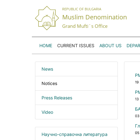
REPUBLIC OF BULGARIA
Muslim Denomination
Grand Mufti`s Office
HOME
CURRENT ISSUES
ABOUT US
DEPA
News
РМ
19
Notices
РМ
Press Releases
13
БА
Video
03
Гл
05
Научно-справочна литература