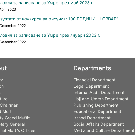
ловия за записване за Умре през май 2023 г.
April 2023
зултати от конкурса за рисунка: 100 ГОДИНИ „НЮВВАБ”
 December 2022
ловия за записване за Умре през януари 2023 г.
 December 2022
ut
Departments
ry
Financial Department
on
Legal Department
n
Internal Audit Department
ture
Hajj and Umrah Department
Chairman
Publishing Department
 Mufti
Educational Department
y Grand Muftis
Irshad Department
tary General
Social Affairs Department
nal Mufti’s Offices
Media and Culture Department