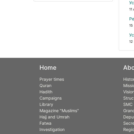
Ус
11 
Ре
15
Ус
12
Home
Abo
Prayer times
Histo
Quran
Missi
Hadith
Visio
Campaigns
Struc
Library
SMC 
Magazine "Muslims"
Grand
Hajj and Umrah
Deput
Fatwa
Secre
Investigation
Regio