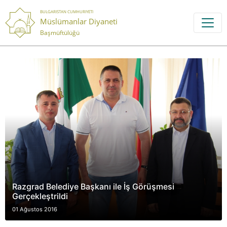
BULGARISTAN CUMHURIYETI
Müslümanlar Diyaneti
Başmüftülüğü
Razgrad Belediye Başkanı ile İş Görüşmesi
Gerçekleştrildi
01 Ağustos 2016