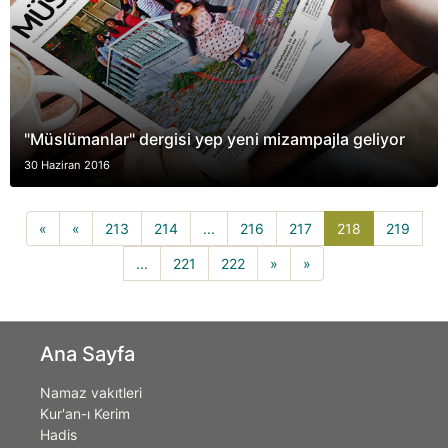
"Müslümanlar" dergisi yep yeni mizampajla geliyor
30 Haziran 2016
218(current)
«
«
213
214
...
216
217
218
219
...
221
222
»
»
Ana Sayfa
Namaz vakıtleri
Kur'an-ı Kerim
Hadis