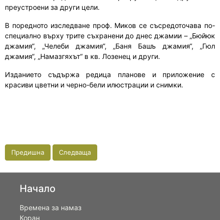
преустроени за други цели.
В поредното изследване проф. Миков се съсредоточава по-
специално върху трите съхранени до днес джамии – „Бюйюк
джамия“, „Челеби джамия“, „Баня Башъ джамия“, „Гюл
джамия“, „Намазгяхът“ в кв. Лозенец и други.
Изданието съдържа редица планове и приложение с
красиви цветни и черно-бели илюстрации и снимки.
Предишна
Следваща
Начало
Времена за намаз
Коран