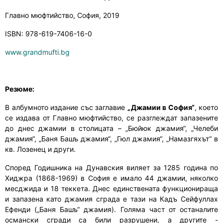
Главно мюфтийство, София, 2019
ISBN: 978-619-7406-
16
-
0
www.grandmufti.bg
Резюме:
В албумното издание със заглавие
„Джамии в София“
, което
се издава от Главно мюфтийство, се разглеждат запазените
до днес джамии в столицата – „Бюйюк джамия“, „Челеби
джамия“, „Баня Башъ джамия“, „Гюл джамия“, „Намазгяхът“ в
кв. Лозенец и други.
Според Годишника на Дунавския виляет за 1285 година по
Хиджра (1868-1969) в София е имало 44 джамии, няколко
месджида и 18 теккета. Днес единствената функционираща
и запазена като джамия сграда е тази на Кадъ Сейфуллах
Ефенди („Баня Башъ“ джамия). Голяма част от останалите
османски сгради са били разрушени, а другите -