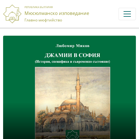
РЕПУБЛИКА БЪЛГАРИЯ
Мюсюлманско изповедание
Главно мюфтийство