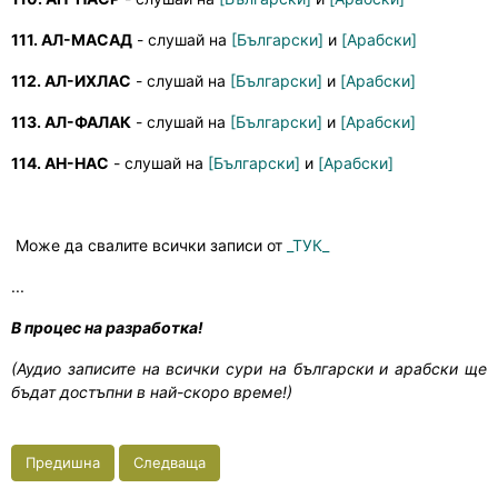
111. АЛ-МАСАД
- слушай на
[Български]
и
[Арабски]
112. АЛ-ИХЛАС
- слушай на
[Български]
и
[Арабски]
113. АЛ-ФАЛАК
- слушай на
[Български]
и
[Арабски]
114. АН-НАС
- слушай на
[Български]
и
[Арабски]
Може да свалите всички записи от
_ТУК_
...
В процес на разработка!
(Аудио записите на всички сури на български и арабски ще
бъдат достъпни в най-скоро време!)
Предишна
Следваща