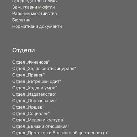
Председател на ВМС
Зам. главни мюфтии
Районни мюфтийства
Бюлетин
Нормативни документи
Отдели
Отдел „Финансов“
Отдел „Хелял сертифициране“
Отдел „Правен“
Отдел „Вътрешен одит“
Отдел „Хадж и умре“
Отдел „Издателство“
Отдел „Образование“
Отдел „Иршад“
Отдел „Социален“
Отдел „Медии и култура“
Отдел „Външни отношения”
Oтдел „Протокол и Връзки с обществеността“