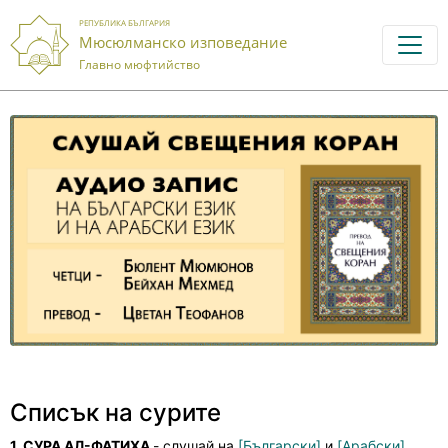
РЕПУБЛИКА БЪЛГАРИЯ
Мюсюлманско изповедание
Главно мюфтийство
Списък на сурите
1. СУРА АЛ-ФАТИХА
- слушай на
[Български]
и
[Арабски]