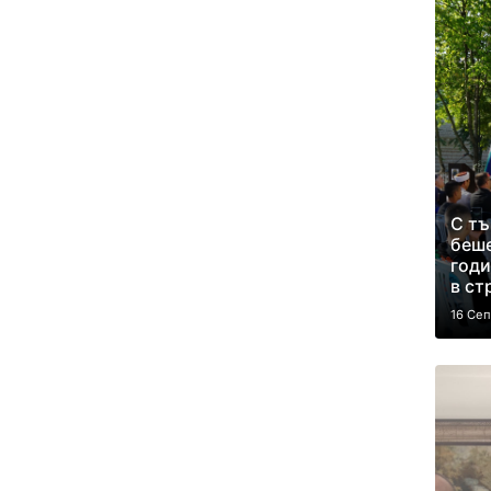
С т
беше
годи
в ст
16 Се