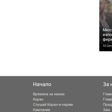
Мюс
изпо
фирм
13 Се
Начало
За 
Времена за намаз
Глав
Коран
Глав
Слушай Коран-и керим
Пред
Кампании
Зам.