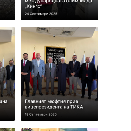
международната олимпиада
„Кингс“
24 Септември 2025
щна
Главният мюфтия прие
вицепрезидента на ТИКА
18 Септември 2025