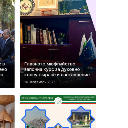
 в
Главното мюфтийство
ено
започна курс за духовно
ен
консултиране и наставление
14 Септември 2025