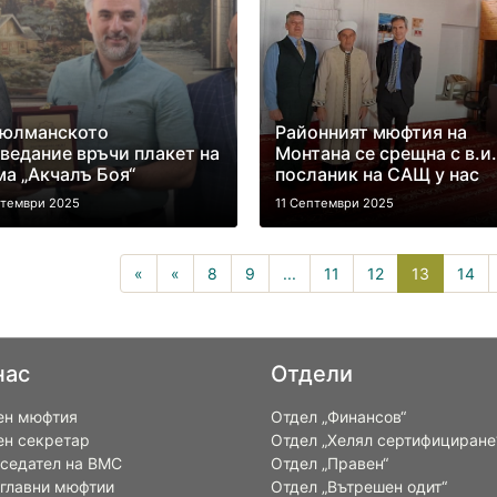
юлманското
Районният мюфтия на
ведание връчи плакет на
Монтана се срещна с в.и.
а „Акчалъ Боя“
посланик на САЩ у нас
птември 2025
11 Септември 2025
13(curren
«
«
8
9
...
11
12
13
14
нас
Отдели
ен мюфтия
Отдел „Финансов“
ен секретар
Отдел „Хелял сертифициране
седател на ВМС
Отдел „Правен“
 главни мюфтии
Отдел „Вътрешен одит“