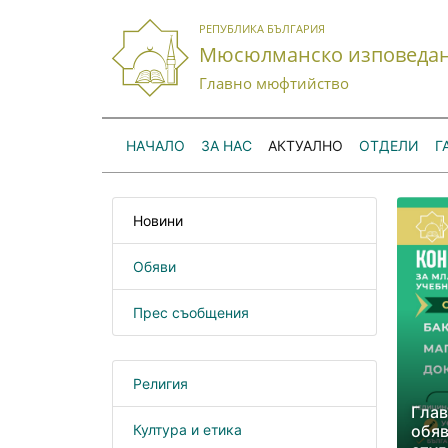
РЕПУБЛИКА БЪЛГАРИЯ
Мюсюлманско изповеда
Главно мюфтийство
НАЧАЛО
ЗА НАС
АКТУАЛНО
ОТДЕЛИ
Г
Новини
Обяви
Прес съобщения
Религия
Гла
Култура и етика
обяв