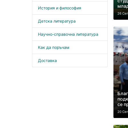
студ
мла
История и философия
26 Се
Детска литература
Научно-справочна литература
Как да поръчам
Доставка
Благ
подк
се п
20 Се