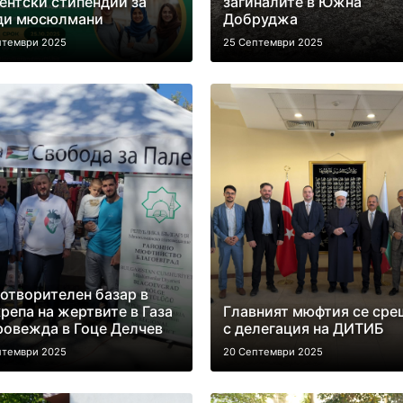
ентски стипендии за
загиналите в Южна
ди мюсюлмани
Добруджа
птември 2025
25 Септември 2025
отворителен базар в
репа на жертвите в Газа
Главният мюфтия се сре
ровежда в Гоце Делчев
с делегация на ДИТИБ
птември 2025
20 Септември 2025