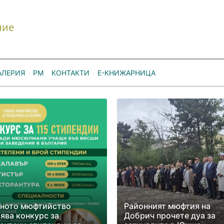
ние
АЛЕРИЯ
РМ
КОНТАКТИ
Е-КНИЖАРНИЦА
вното мюфтийство
Районният мюфтия на
ява конкурс за
Добрич прочете дуа за