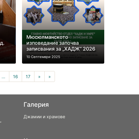
Мюсюлманското
д.
изповедание започва
записвания за „ХАДЖ“ 2026
10 Септември 2025
t)
...
16
17
»
»
Галерия
Джамии и храмове
“