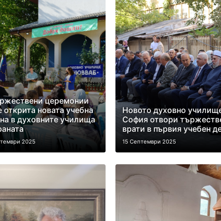
ържествени церемонии
 открита новата учебна
Новото духовно училище
на в духовните училища
София отвори тържеств
раната
врати в първия учебен д
птември 2025
15 Септември 2025