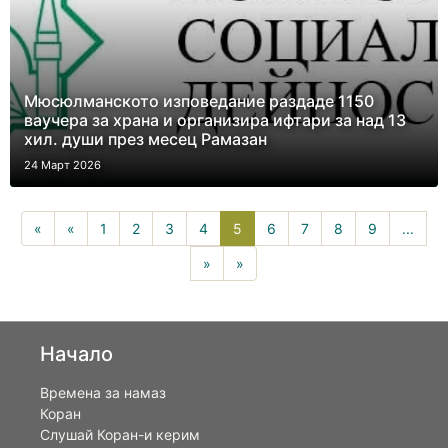
Мюсюлманското изповедание раздаде 1150
ваучера за храна и организира ифтари за над 13
хил. души през месец Рамазан
24 Март 2026
5(current)
«
«
1
2
3
4
5
6
7
8
9
...
»
»
Начало
Времена за намаз
Коран
Слушай Коран-и керим