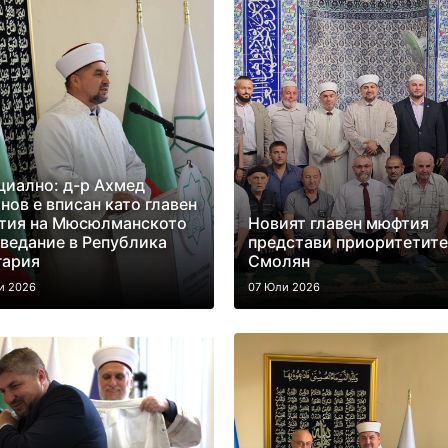
иално: д-р Ахмед
нов е вписан като главен
тия на Мюсюлманското
Новият главен мюфтия
ведание в Република
представи приоритетите
гария
Смолян
и 2026
07 Юли 2026