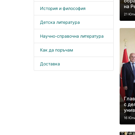
обра
на Р
История и философия
21 Юл
Детска литература
Научно-справочна литература
Как да поръчам
Доставка
Глав
с де
унив
16 Юл