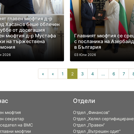
ят главен мюфтия д-р
д Хасанов беше облечен
уббе от досегашия
ен мюфтия д-р Мустафа
Главният мюфтия се сре
жи на тържествена
с посланика на Азербай
емония
в България
и 2026
03 Юли 2026
2(current)
«
«
1
2
3
4
...
6
7
нас
Отдели
ен мюфтия
Отдел „Финансов“
ен секретар
Отдел „Хелял сертифициране
седател на ВМС
Отдел „Правен“
 главни мюфтии
Отдел „Вътрешен одит“