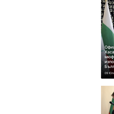
Офиц
Хаса
мюф
изпо
Бъл
09 Юл