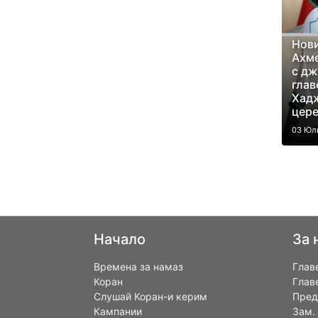
Нови
Ахме
с дж
глав
Хад
цер
03 Юл
Начало
За 
Времена за намаз
Глав
Коран
Глав
Слушай Коран-и керим
Пред
Кампании
Зам.