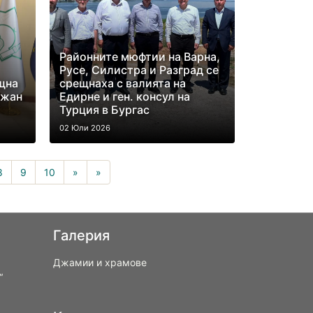
Районните мюфтии на Варна,
Русе, Силистра и Разград се
щна
срещнаха с валията на
джан
Едирне и ген. консул на
Турция в Бургас
02 Юли 2026
8
9
10
»
»
Галерия
Джамии и храмове
“