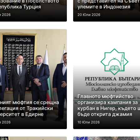
зование в Посолството
с представител на Съвет
епублика Турция
улемите в Индонезия
и 2026
20 Юли 2026
Главното мюфтийство
ният мюфтия се срещна
организира кампания за
легация от Тракийски
курбан в Нигер, където 
ерситет в Едирне
бъде открита джамия
и 2026
10 Юли 2026