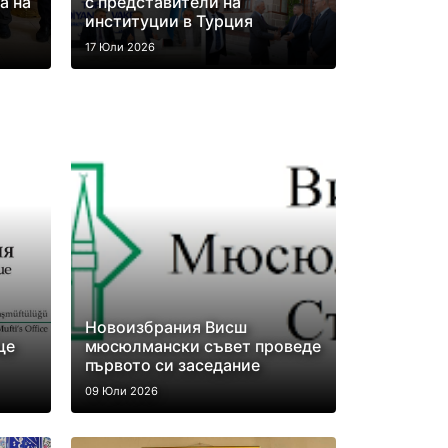
а на
с представители на
институции в Турция
17 Юли 2026
Новоизбрания Висш
ще
мюсюлмански съвет проведе
първото си заседание
09 Юли 2026