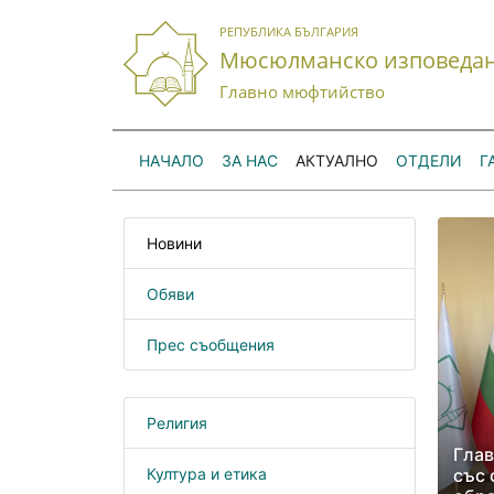
РЕПУБЛИКА БЪЛГАРИЯ
Мюсюлманско изповеда
Главно мюфтийство
НАЧАЛО
ЗА НАС
АКТУАЛНО
ОТДЕЛИ
Г
Новини
Обяви
Прес съобщения
Религия
Глав
Култура и етика
със 