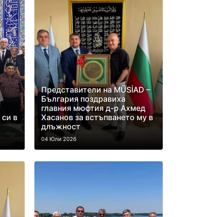
Представители на MÜSİAD –
България поздравиха
главния мюфтия д-р Ахмед
 си в
Хасанов за встъпването му в
длъжност
04 Юли 2026