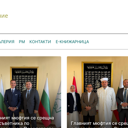
ние
АЛЕРИЯ
РМ
КОНТАКТИ
Е-КНИЖАРНИЦА
ният мюфтия се срещна
съветника по
Главният мюфтия се сре