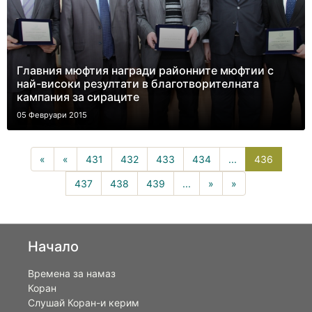
Главния мюфтия награди районните мюфтии с
най-високи резултати в благотворителната
кампания за сираците
05 Февруари 2015
436(curr
«
«
431
432
433
434
...
436
437
438
439
...
»
»
Начало
Времена за намаз
Коран
Слушай Коран-и керим