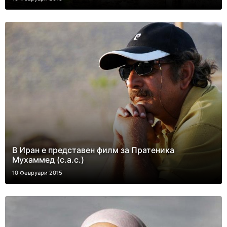
В Иран е представен филм за Пратеника
Мухаммед (с.а.с.)
10 Февруари 2015