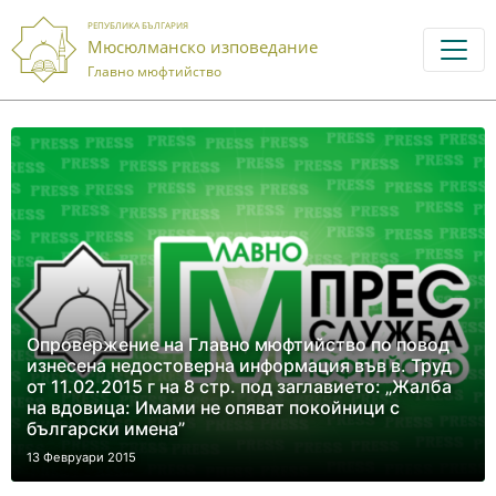
РЕПУБЛИКА БЪЛГАРИЯ
Мюсюлманско изповедание
Главно мюфтийство
Опровержение на Главно мюфтийство по повод
изнесена недостоверна информация във в. Труд
от 11.02.2015 г на 8 стр. под заглавието: „Жалба
на вдовица: Имами не опяват покойници с
български имена”
13 Февруари 2015