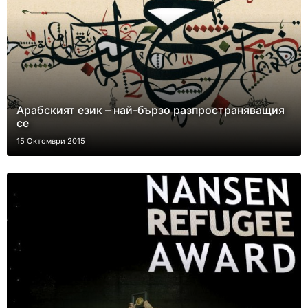
Арабският език – най-бързо разпространяващия
се
15 Октомври 2015