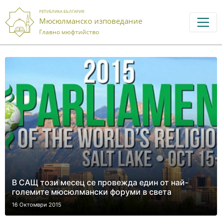
РЕПУБЛИКА БЪЛГАРИЯ
Мюсюлманско изповедание
Главно мюфтийство
В САЩ този месец се провежда един от най-
големите мюсюлмански форуми в света
16 Октомври 2015