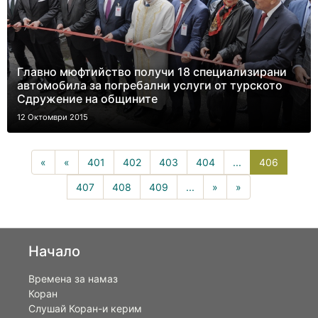
Главно мюфтийство получи 18 специализирани
автомобила за погребални услуги от турското
Сдружение на общините
12 Октомври 2015
406(curr
«
«
401
402
403
404
...
406
407
408
409
...
»
»
Начало
Времена за намаз
Коран
Слушай Коран-и керим