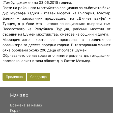
(Томбул джамия) на 03.06.2015 година.
Гости на районното мюфтийство специално за събитието бяха
д-р Мустафа Хаджи – главен мюфтия на България, Масхар
Билгин – заместник- председател на „Диянет вакфъ“ -
Турция, д-р Улви Ата – атеше по социалните въпроси към
Посолството на Република Турция, районни мюфтии от
съседни на Шумен мюфтийства, кметове на общини и други.
Мероприятието, което се превърна в традиция,се
организира за десета поредна година. В тазгодишния сюннет
бяха обрязани около 200 деца от област Шумен.
Обрязването се извърши от опитните ръце на дългогодишния
професионалист в тази област д-р Лютфи Мехмед.
Предишна
Следваща
Начало
Времена за намаз
Коран