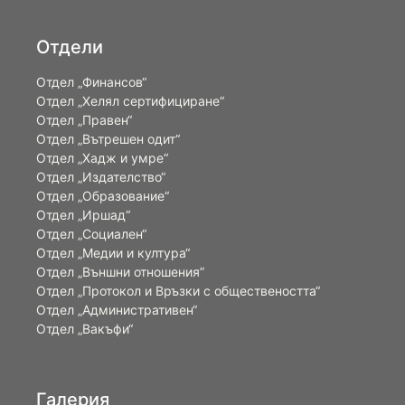
Отдели
Отдел „Финансов“
Отдел „Хелял сертифициране“
Отдел „Правен“
Отдел „Вътрешен одит“
Отдел „Хадж и умре“
Отдел „Издателство“
Отдел „Образование“
Отдел „Иршад“
Отдел „Социален“
Отдел „Медии и култура“
Отдел „Външни отношения”
Oтдел „Протокол и Връзки с обществеността“
Отдел „Административен“
Отдел „Вакъфи“
Галерия