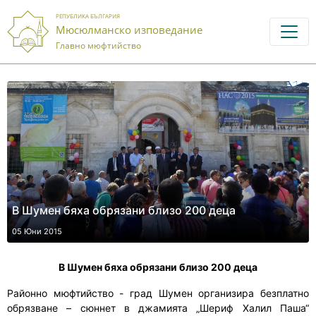
РЕПУБЛИКА БЪЛГАРИЯ
Мюсюлманско изповедание
Главно мюфтийство
В Шумен бяха обрязани близо 200 деца
05 Юни 2015
В Шумен бяха обрязани близо 200 деца
Районно мюфтийство - град Шумен организира безплатно
обрязване – сюннет в джамията „Шериф Халил Паша“