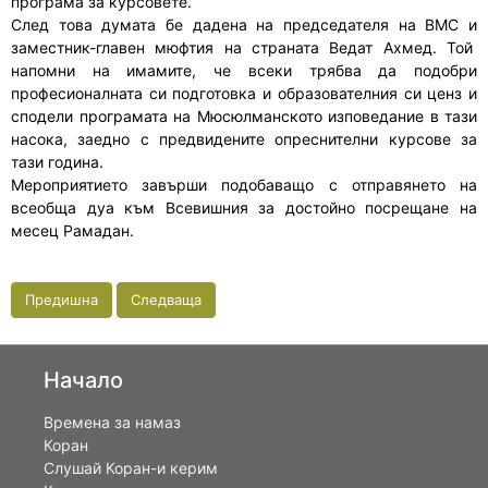
програма за курсовете.
След това думата бе дадена на председателя на ВМС и
заместник-главен мюфтия на страната Ведат Ахмед. Той
напомни на имамите, че всеки трябва да подобри
професионалната си подготовка и образователния си ценз и
сподели програмата на Мюсюлманското изповедание в тази
насока, заедно с предвидените опреснителни курсове за
тази година.
Мероприятието завърши подобаващо с отправянето на
всеобща дуа към Всевишния за достойно посрещане на
месец Рамадан.
Предишна
Следваща
Начало
Времена за намаз
Коран
Слушай Коран-и керим