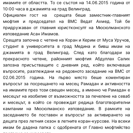
имамите от областта. То се състоя на 14.06.2015 година от
10:00 часа в джамията на град Велинград.
Официален гост на срещата беше заместник-главният
мюфтия и председател на ВМС Ведат Ахмед. Той бе
придружаван от главния юристконсулт на Мюсюлманското
изповедание Асан Имамов.
Срещата започна с четене на Коран и Керим от Муса Уручов,
студент в университета в град Медина и бивш имам на
джамията в град Велинград. След като благодари за
прекрасното четене, районният мюфтия Абдуллах Салих
запозна присъстващите с дневния ред, който включваше
въпросите, разглеждани на редовното заседание на ВМС от
02.06.2015 година. На първо място беше коментиран
въпросът за посрещането на месец Рамадан и активността
на имамите през този свещен месец, а именно че Рамадан е
месецът на изобилие от възможността за печелене на севаб
и месецът, в който се провеждат редица благотворителни
кампании на Мюсюлманско изповедание. В рамките на
заседанието бе поставен и въпросът за активирането на
децата през летния сезон в летните коран-курсове. На всеки
имам бе дадена папка с одобрената от Главно мюфтийство