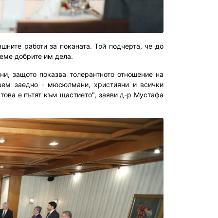
ните работи за поканата. Той подчерта, че до
иеме добрите им дела.
мни, защото показва толерантното отношение на
еем заедно - мюсюлмани, християни и всички
това е пътят към щастието", заяви д-р Мустафа