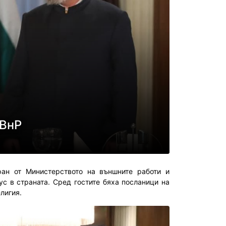
МВнР
ран от Министерството на външните работи и
с в страната. Сред гостите бяха посланици на
лигия.