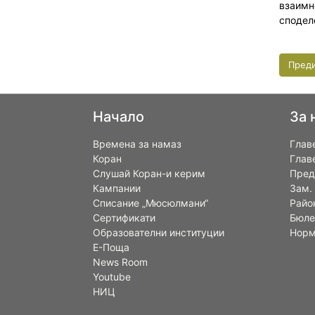
взаимн
сподел
Пред
Начало
За 
Времена за намаз
Глав
Коран
Глав
Слушай Коран-и керим
Пред
Кампании
Зам.
Списание „Мюсюлмани“
Райо
Сертификати
Бюле
Образователни институции
Норм
Е-Поща
News Room
Youtube
НИЦ