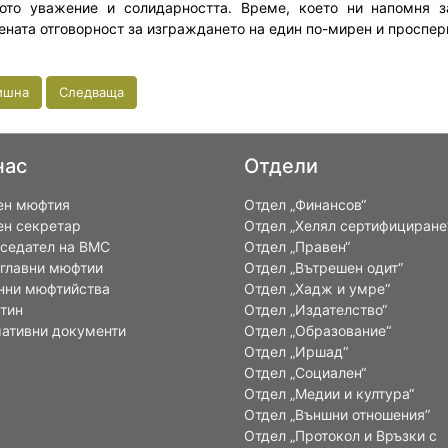
ото уважение и солидарността. Време, което ни напомня за
ената отговорност за изграждането на един по-мирен и проспери
ишна
Следваща
нас
Отдели
ен мюфтия
Отдел „Финансов“
ен секретар
Отдел „Хелял сертифициране
седател на ВМС
Отдел „Правен“
 главни мюфтии
Отдел „Вътрешен одит“
нни мюфтийства
Отдел „Хадж и умре“
тин
Отдел „Издателство“
ативни документи
Отдел „Образование“
Отдел „Иршад“
Отдел „Социален“
Отдел „Медии и култура“
Отдел „Външни отношения”
Oтдел „Протокол и Връзки с