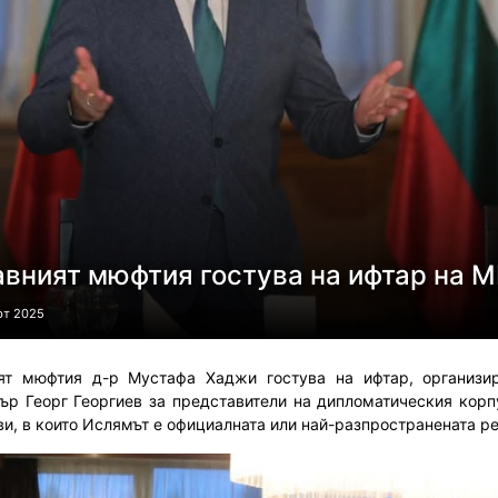
авният мюфтия гостува на ифтар на 
рт 2025
ят мюфтия д-р Мустафа Хаджи гостува на ифтар, организи
ър Георг Георгиев за представители на дипломатическия корпу
и, в които Ислямът е официалната или най-разпространената ре