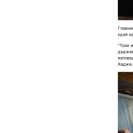
Главни
края н
"Този 
държав
изпове
Хаджи