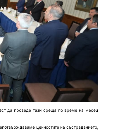
чест да проведе тази среща по време на месец
репотвърждаваме ценностите на състраданието,