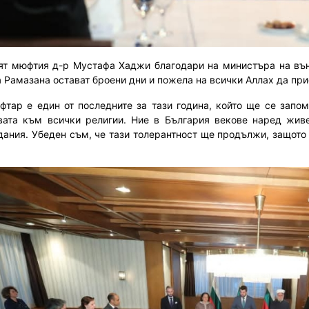
ят мюфтия д-р Мустафа Хаджи благодари на министъра на външ
а Рамазана остават броени дни и пожела на всички Аллах да пр
ифтар е един от последните за тази година, който ще се запо
ата към всички религии. Ние в България векове наред жив
дания. Убеден съм, че тази толерантност ще продължи, защото 
.