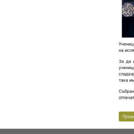
Учениц
на исл
За да 
учениц
сладка
така и
Събран
отпеча
Пред