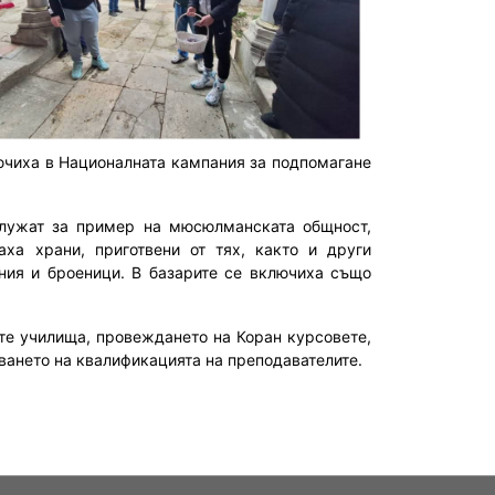
ючиха в Националната кампания за подпомагане
служат за пример на мюсюлманската общност,
аха храни, приготвени от тях, както и други
ения и броеници. В базарите се включиха също
те училища, провеждането на Коран курсовете,
аването на квалификацията на преподавателите.