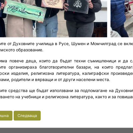
ите от Духовните училища в Русе, Шумен и Момчилград се вкл
ямското образование.
има повече деца, които да бъдат техни съмишленици и да 
ите организираха благотворителни базари, на които предлаг
рски изделия, религиозна литература, калиграфски произвед
мами, родители и вярващи и от други населени места.
ите средства ще бъдат използвани за подпомагане на Духовни
тването на учебници и религиозна литература, както и за повиш
ишна
Следваща