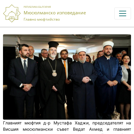
РЕПУБЛИКА БЪЛГАРИЯ
Мюсюлманско изповедание
Главно мюфтийство
Главният мюфтия д-р Мустафа Хаджи, председателят на
Висшия мюсюлмански съвет Ведат Ахмед и главният