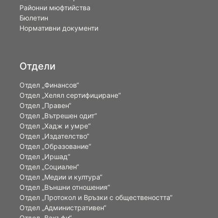
Районни мюфтийства
Бюлетин
Нормативни документи
Отдели
Отдел „Финансов“
Отдел „Хелял сертифициране“
Отдел „Правен“
Отдел „Вътрешен одит“
Отдел „Хадж и умре“
Отдел „Издателство“
Отдел „Образование“
Отдел „Иршад“
Отдел „Социален“
Отдел „Медии и култура“
Отдел „Външни отношения”
Oтдел „Протокол и Връзки с обществеността“
Отдел „Административен“
Отдел „Вакъфи“