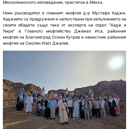
Мюсюлманското изповедание, пристигна в Мекка.
Неин ръководител е главният мюфтия д-р Мустафа Хаджи.
Хаджиите са придружени и напътствани при изпълнението на
своите ибадети също така от експерта на отдел "Хадж и
Умре" в Главното мюфтийство Джемал Иса, районния
мюфтия на Благоевград Осман Кутрев и наместник районния
мюфтия на Смолян Изет Джалев.