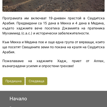
Програмата им включват 19-дневен престой в Саудитска
Арабия. Предвидени са 15 дена в Мекка и 4 дена в Медина,
където хаджиите вече посетиха Джамията на пратеника
Мухаммед (с.а.с.) и исторически забележителности.
Към Мекка и Медина пое и още една група от вярващи, които
ще посетят Свещените земи по покана на краля на Саудитска
Арабия.
Пожелаваме на хаджиите Хадж, приет от Аллах,
възнаградени усилия и опростени грехове!
Предишна
Следваща
Начало