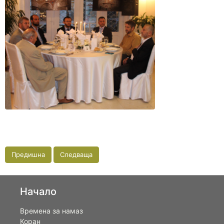
Предишна
Следваща
Начало
Времена за намаз
Коран