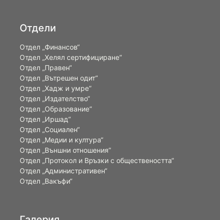
Отдели
Отдел „Финансов“
Отдел „Хелял сертифициране“
Отдел „Правен“
Отдел „Вътрешен одит“
Отдел „Хадж и умре“
Отдел „Издателство“
Отдел „Образование“
Отдел „Иршад“
Отдел „Социален“
Отдел „Медии и култура“
Отдел „Външни отношения”
Oтдел „Протокол и Връзки с обществеността“
Отдел „Административен“
Отдел „Вакъфи“
Галерия