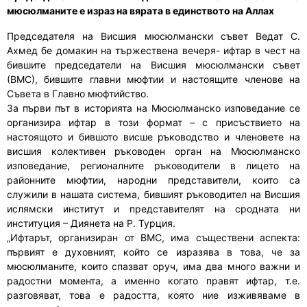
мюсюлманите е израз на вярата в единството на Аллах
Председателя на Висшия мюсюлмански съвет Ведат С.
Ахмед бе домакин на тържествена вечеря- ифтар в чест на
бившите председатели на Висшия мюсюлмански съвет
(ВМС), бившите главни мюфтии и настоящите членове на
Съвета в Главно мюфтийство.
За първи път в историята на Мюсюлманско изповедание се
организира ифтар в този формат – с присъствието на
настоящото и бившото висше ръководство и членовете на
висшия колективен ръководен орган на Мюсюлманско
изповедание, регионалните ръководители в лицето на
районните мюфтии, народни представители, които са
служили в нашата система, бившият ръководител на Висшия
ислямски институт и представителят на сродната ни
институция – Диянета на Р. Турция.
„Ифтарът, организиран от ВМС, има съществени аспекта:
първият е духовният, който се изразява в това, че за
мюсюлманите, които спазват оруч, има два много важни и
радостни момента, а именно когато правят ифтар, т.е.
разговяват, това е радостта, която ние изживяваме в