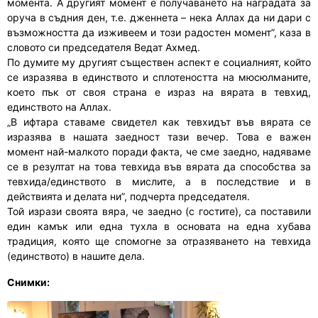
момента. А другият момент е получаването на наградата за
оруча в съдния ден, т.е. дженнета – нека Аллах да ни дари с
възможността да изживеем и този радостен момент”, каза в
словото си председателя Ведат Ахмед.
По думите му другият съществен аспект е социалният, който
се изразява в единството и сплотеността на мюсюлманите,
което пък от своя страна е израз на вярата в тевхид,
единството на Аллах.
„В ифтара ставаме свидетел как тевхидът във вярата се
изразява в нашата заедност тази вечер. Това е важен
момент най-малкото поради факта, че сме заедно, надяваме
се в резултат на това тевхида във вярата да способства за
тевхида/единството в мислите, а в последствие и в
действията и делата ни”, подчерта председателя.
Той изрази своята вяра, че заедно (с гостите), са поставили
един камък или една тухла в основата на една хубава
традиция, която ще спомогне за отразяването на тевхида
(единството) в нашите дела.
Снимки: