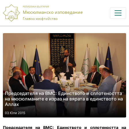
РЕПУБЛИКА БЪЛГАРИЯ
Мюсюлманско изповедание
Главно мюфтийство
Председателя на ВМС: Единството и сплотеността
на мюсюлманите е израз на вярата в единството на
Аллах
03 Юли 2015
Председателя на ВМС
: Единството и сплотеността на