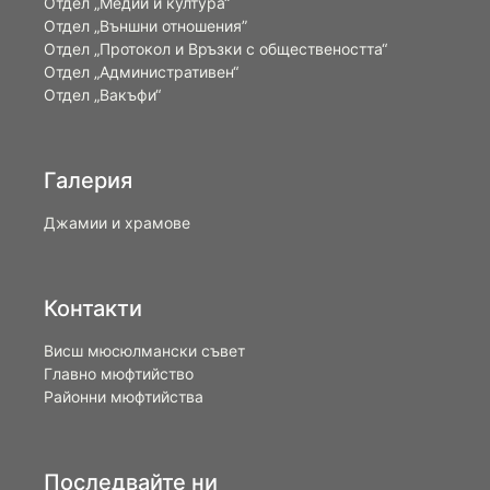
Отдел „Медии и култура“
Отдел „Външни отношения”
Oтдел „Протокол и Връзки с обществеността“
Отдел „Административен“
Отдел „Вакъфи“
Галерия
Джамии и храмове
Контакти
Висш мюсюлмански съвет
Главно мюфтийство
Районни мюфтийства
Последвайте ни