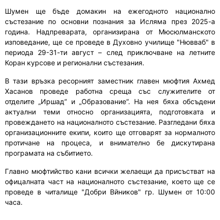
Шумен ще бъде домакин на ежегодното национално
състезание по основни познания за Исляма през 2025-а
година. Надпреварата, организирана от Мюсюлманското
изповедание, ще се проведе в Духовно училище "Нювваб" в
периода 29-31-ти август – след приключване на летните
Коран курсове и регионални състезания.
В тази връзка ресорният заместник главен мюфтия Ахмед
Хасанов проведе работна среща със служителите от
отделите „Иршад“ и „Образование“. На нея бяха обсъдени
актуални теми относно организацията, подготовката и
провеждането на националното състезание. Разгледани бяха
организационните екипи, които ще отговарят за нормалното
протичане на процеса, и внимателно бе дискутирана
програмата на събитието.
Главно мюфтийство кани всички желаещи да присъстват на
офицалната част на националното състезание,
което ще се
проведе в читалище "Добри Вйников" гр. Шумен от 10:00
часа.