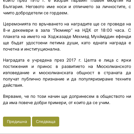
който през 1910 г. е избран първият главен мюфтия на
България. Неговото име носи и отличието за личностите, с
чиито добродетели се гордеем.
Церемонията по връчването на наградите ще се проведе на
8-и декември в зала “Люмиер” на НДК от 18:00 часа. С
плакета на името на Ходжазаде Мехмед Мухйиддин ефенди
ще бъдат удостоени петима души, като едната награда е
почетна и институционална.
Наградата е учредена през 2017 г. Целта е лица с ярки
постижения и принос в развитието на Мюсюлманското
изповедание и мюсюлманската общност в страната да
получат публично признание и да популяризираме техните
действия.
Вярваме, че по този начин ще допринесем в обществото ни
да има повече добри примери, от които да се учим.
Предишна
Следваща