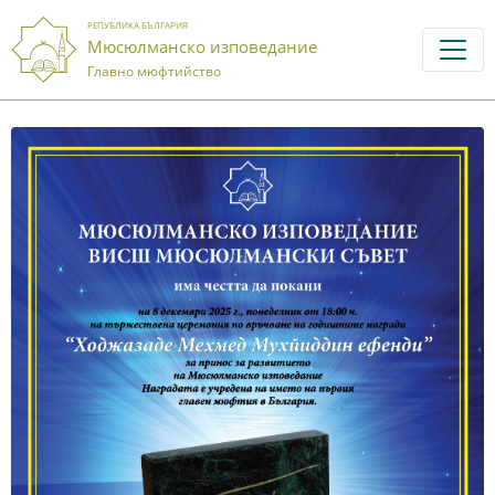
РЕПУБЛИКА БЪЛГАРИЯ
Мюсюлманско изповедание
Главно мюфтийство