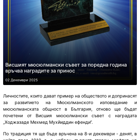
Висшият мюсюлмански съвет за поредна година
връчва наградите за принос
02 Декември 2025
Личностите, които дават пример на обществото и допринасят
за развитието на Мюсюлманското изповедание и
мюсюлманската общност в България, отново ще бъдат
почетени от Висшия мюсюлмански съвет с наградата
„Ходжазаде Мехмед Мухйиддин ефенди“.
По традиция тя ще бъде връчена на 8-и декември - денят, в