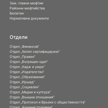
Зам. главни мюфтии
Районни мюфтийства
Бюлетин
Нормативни документи
Отдели
Отдел „Финансов“
Отдел „Хелял сертифициране“
Отдел „Правен“
Отдел „Вътрешен одит“
Отдел „Хадж и умре“
Отдел „Издателство“
Отдел „Образование“
Отдел „Иршад“
Отдел „Социален“
Отдел „Медии и култура“
Отдел „Външни отношения”
Oтдел „Протокол и Връзки с обществеността“
Отдел „Административен“