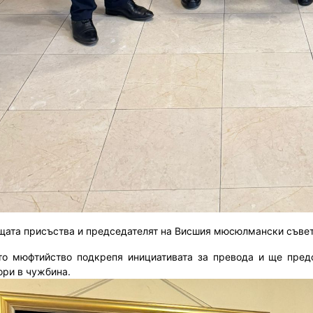
щата присъства и председателят на Висшия мюсюлмански съве
то мюфтийство подкрепя инициативата за превода и ще пред
ори в чужбина.