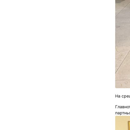
На сре
Главно
партнь