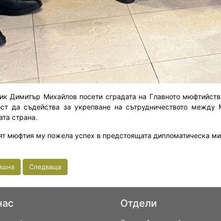
ик Димитър Михайлов посети сградата на Главното мюфтийство
ост да съдейства за укрепване на сътрудничеството между 
ата страна.
ят мюфтия му пожела успех в предстоящата дипломатическа ми
ишна
Следваща
нас
Отдели