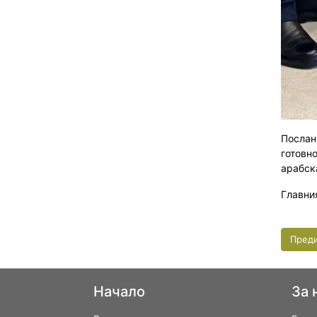
Послан
готовн
арабск
Главни
Пред
Начало
За 