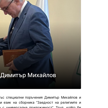
к Димитър Михайлов
със специални поръчения Димитър Михайлов и
 език на сборника “Заедност на религиите и
 с универсална приложимост“. Труд, който бе