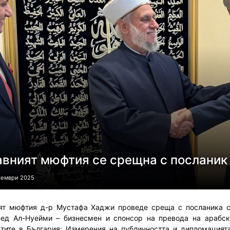
авният мюфтия се срещна с послани
кември 2025
ят мюфтия д-р Мустафа Хаджи проведе среща с посланика 
ед Ал-Нуейми – бизнесмен и спонсор на превода на арабски
тите в България: Измерения на публичността и дипломацията