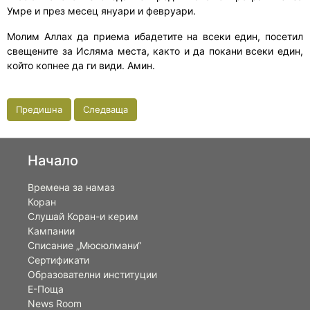
Умре и през месец януари и февруари.
Молим Аллах да приема ибадетите на всеки един, посетил
свещените за Исляма места, както и да покани всеки един,
който копнее да ги види. Амин.
Предишна
Следваща
Начало
Времена за намаз
Коран
Слушай Коран-и керим
Кампании
Списание „Мюсюлмани“
Сертификати
Образователни институции
Е-Поща
News Room