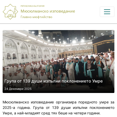
РЕПУБЛИКА БЪЛГАРИЯ
Мюсюлманско изповедание
Главно мюфтийство
Група от 139 души изпълни поклонението Умре
24 Декември 2025
Мюсюлманско изповедание организира поредното умре за
2025-а година. Група от 139 души изпълни поклонението
Умре, а най-младият сред тях беше на четери години.