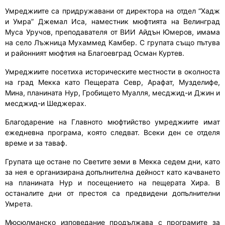
Умреджиите са придружавани от директора на отдел “Хадж
и Умра” Джемал Иса, наместник мюфтията на Велинград
Муса Уручов, преподавателя от ВИИ Айдън Юмеров, имама
на село Лъжница Мухаммед Камбер. С групата също пътува
и районният мюфтия на Благоевград Осман Куртев.
Умреджиите посетиха историческите местности в околноста
на град Мекка като Пещерата Севр, Арафат, Музделифе,
Мина, планината Нур, Гробището Муалля, месджид-и Джин и
месджид-и Шеджерах.
Благодарение на Главното мюфтийство умреджиите имат
ежедневна програма, която следват. Всеки ден се отделя
време и за таваф.
Групата ще остане по Светите земи в Мекка седем дни, като
за нея е организирана допълнителна дейност като качването
на планината Нур и посещението на пещерата Хира. В
останалите дни от престоя са предвидени допълнителни
Умрета.
Мюсюлманско изповедание продължава с програмите за