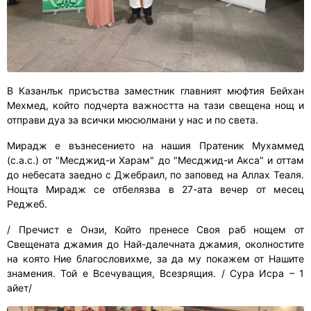
В Казанлък присъства заместник главният мюфтия Бейхан
Мехмед, който подчерта важността на тази свещена нощ и
отправи дуа за всички мюсюлмани у нас и по света.
Мирадж е възнесението на нашия Пратеник Мухаммед
(с.а.с.) от "Месджид-и Харам" до "Месджид-и Акса" и оттам
до небесата заедно с Джебраил, по заповед на Аллах Теаля.
Нощта Мирадж се отбелязва в 27-ата вечер от месец
Реджеб.
/ Пречист е Онзи, Който пренесе Своя раб нощем от
Свещената джамия до Най-далечната джамия, околностите
на която Ние благословихме, за да му покажем от Нашите
знамения. Той е Всечуващия, Всезрящия. / Сура Исра – 1
айет/