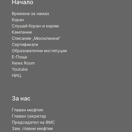
Начало
Времена за намаз
Коран
Слушай Коран-и керим
Кампании
Списание „Мюсюлмани“
Сертификати
Образователни институции
Е-Поща
News Room
Youtube
НИЦ
За нас
Главен мюфтия
Главен секретар
Председател на ВМС
Зам. главни мюфтии