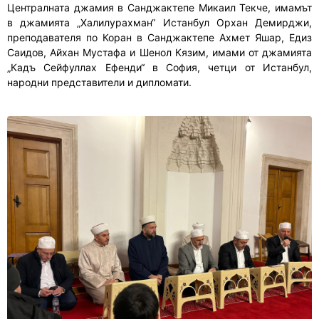
Централната джамия в Санджактепе Микаил Текче, имамът
в джамията „Халилурахман“ Истанбул Орхан Демирджи,
преподавателя по Коран в Санджактепе Ахмет Яшар, Едиз
Саидов, Айхан Мустафа и Шенол Кязим, имами от джамията
„Кадъ Сейфуллах Ефенди“ в София, четци от Истанбул,
народни представители и дипломати.