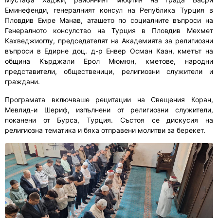
Еминефенди, генералният консул на Република Турция в
Пловдив Емре Манав, аташето по социалните въпроси на
Генералното консулство на Турция в Пловдив Мехмет
Кахведжиоглу, председателят на Академията за религиозни
въпроси в Едирне доц. д-р Енвер Осман Каан, кметът на
община Кърджали Ерол Мюмюн, кметове, народни
представители, общественици, религиозни служители и
граждани.
Програмата включваше рецитации на Свещения Коран,
Мевлид-и Шериф, изпълнени от религиозни служители,
поканени от Бурса, Турция. Състоя се дискусия на
религиозна тематика и бяха отправени молитви за берекет.