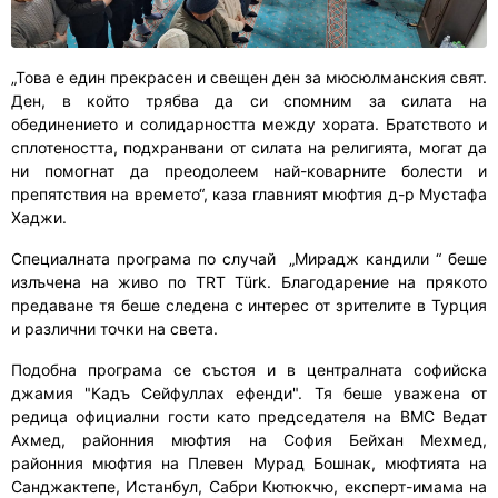
„Това е един прекрасен и свещен ден за мюсюлманския свят.
Ден, в който трябва да си спомним за силата на
обединението и солидарността между хората. Братството и
сплотеността, подхранвани от силата на религията, могат да
ни помогнат да преодолеем най-коварните болести и
препятствия на времето“, каза главният мюфтия д-р Мустафа
Хаджи.
Специалната програма по случай „Мирадж кандили “ беше
излъчена на живо по TRT Türk. Благодарение на прякото
предаване тя беше следена с интерес от зрителите в Турция
и различни точки на света.
Подобна програма се състоя и в централната софийска
джамия "Кадъ Сейфуллах ефенди". Тя беше уважена от
редица официални гости като председателя на ВМС Ведат
Ахмед, районния мюфтия на София Бейхан Мехмед,
районния мюфтия на Плевен Мурад Бошнак, мюфтията на
Санджактепе, Истанбул, Сабри Кютюкчю, експерт-имама на