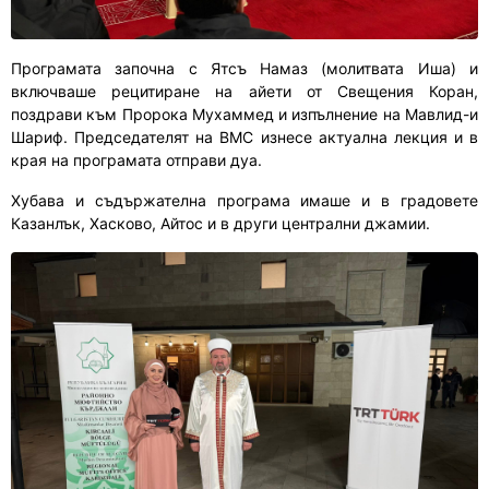
Програмата започна с Ятсъ Намаз (молитвата Иша) и
включваше рецитиране на айети от Свещения Коран,
поздрави към Пророка Мухаммед и изпълнение на Мавлид-и
Шариф. Председателят на ВМС изнесе актуална лекция и в
края на програмата отправи дуа.
Хубава и съдържателна програма имаше и в градовете
Казанлък, Хасково, Айтос и в други централни джамии.