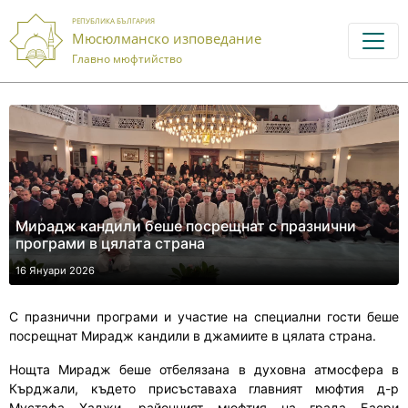
РЕПУБЛИКА БЪЛГАРИЯ
Мюсюлманско изповедание
Главно мюфтийство
Мирадж кандили беше посрещнат с празнични
програми в цялата страна
16 Януари 2026
С празнични програми и участие на специални гости беше
посрещнат Мирадж кандили в джамиите в цялата страна.
Нощта Мирадж беше отбелязана в духовна атмосфера в
Кърджали, където присъставаха главният мюфтия д-р
Мустафа Хаджи, районният мюфтия на града Басри