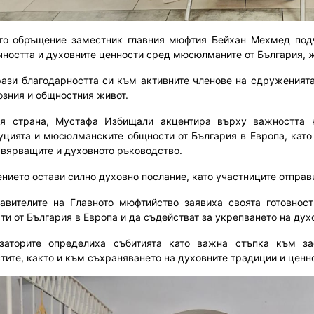
то обръщение заместник главния мюфтия Бейхан Мехмед подч
чността и духовните ценности сред мюсюлманите от България, 
рази благодарността си към активните членове на сдруженията
озния и общностния живот.
я страна, Мустафа Избищали акцентира върху важността 
уцията и мюсюлманските общности от България в Европа, като 
вярващите и духовното ръководство.
нието остави силно духовно послание, като участниците отправ
авителите на Главното мюфтийство заявиха своята готовно
ти от България в Европа и да съдействат за укрепването на дух
заторите определиха събитията като важна стъпка към з
тите, както и към съхраняването на духовните традиции и ценн