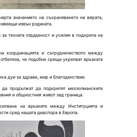
ерта значението на съхраняването на вярата,
живеещи извън родината.
 за тяхната отдаденост и усилия в подкрепа на
на координацията и сътрудничеството между
отбеляза, че подобни срещи укрепват връзката
иха дуи за здраве, мир и благоденствие.
ст да продължат да подкрепят мюсюлманските
овния и общностния живот зад граница.
асилване на връзките между Институцията и
ости сред нашата диаспора в Европа.