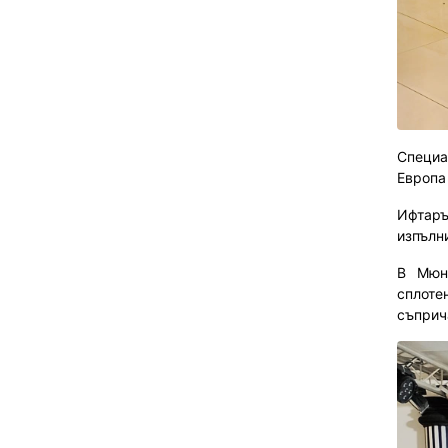
Специа
Европа
Ифтаръ
изпълни
В Мюн
сплот
съприч