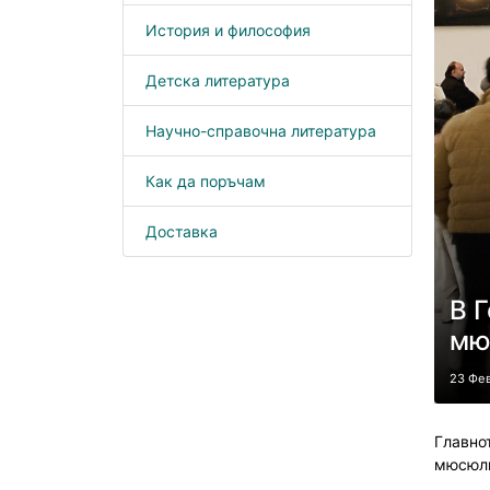
История и философия
Детска литература
Научно-справочна литература
Как да поръчам
Доставка
В 
мю
23 Фе
Главно
мюсюлм