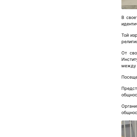
В свое
иденти
Той из
религи
От сво
Инстит
между 
Посеще
Предст
общнос
Органи
общнос