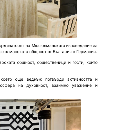
оординаторът на Мюсюлманското изповедание за
юсюлманската общност от България в Германия.
рската общност, общественици и гости, които
 което още веднъж потвърди активността и
мосфера на духовност, взаимно уважение и