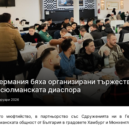
Германия бяха организирани тържест
сюлманската диаспора
вруари 2026
то мюфтийство, в партньорство със Сдруженията ни в Ге
анската общност от България в градовете Хамбург и Мюнхенгл