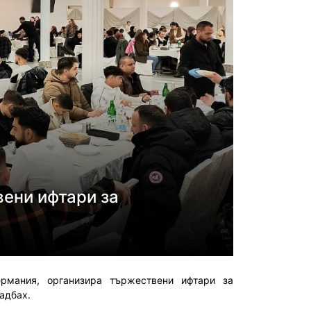
вени ифтари за
рмания, организира тържествени ифтари за
адбах.