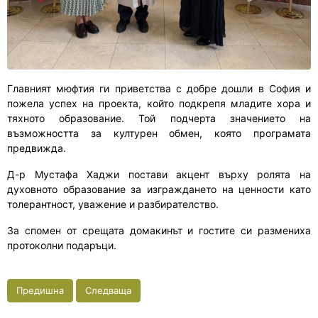
Главният мюфтия ги приветства с добре дошли в София и
пожела успех на проекта, който подкрепя младите хора и
тяхното образование. Той подчерта значението на
възможността за културен обмен, която програмата
предвижда.
Д-р Мустафа Хаджи постави акцент върху ролята на
духовното образование за изграждането на ценности като
толерантност, уважение и разбирателство.
За спомен от срещата домакинът и гостите си размениха
протоколни подаръци.
Предишна
Следваща