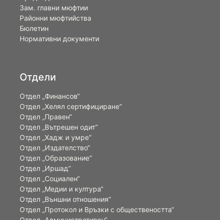
Зам. главни мюфтии
Районни мюфтийства
Бюлетин
Нормативни документи
Отдели
Отдел „Финансов“
Отдел „Хелял сертифициране“
Отдел „Правен“
Отдел „Вътрешен одит“
Отдел „Хадж и умре“
Отдел „Издателство“
Отдел „Образование“
Отдел „Иршад“
Отдел „Социален“
Отдел „Медии и култура“
Отдел „Външни отношения”
Oтдел „Протокол и Връзки с обществеността“
Отдел „Административен“