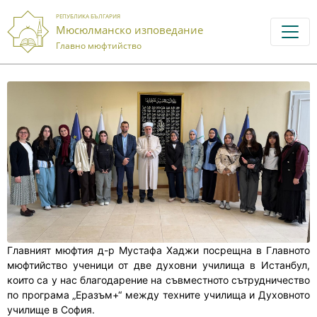
РЕПУБЛИКА БЪЛГАРИЯ
Мюсюлманско изповедание
Главно мюфтийство
Главният мюфтия д-р Мустафа Хаджи посрещна в Главното
мюфтийство ученици от две духовни училища в Истанбул,
които са у нас благодарение на съвместното сътрудничество
по програма „Еразъм+“ между техните училища и Духовното
училище в София.